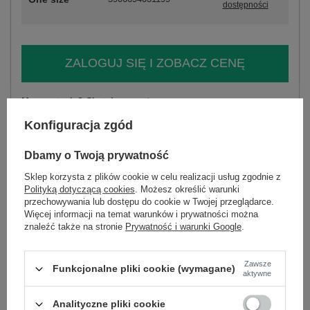
dostępności
ZALOGUJ SIĘ I ZOBACZ CENĘ
Masz pytanie? Chętnie pomożemy.
Zadzwoń
+48 601 547 740
Zadaj pytanie
Konfiguracja zgód
skład materiału : 95% poliester, 5% elastan
Dbamy o Twoją prywatność
sposób prania : pranie w pralce w 30°C
Sklep korzysta z plików cookie w celu realizacji usług zgodnie z
Polityką dotyczącą cookies
. Możesz określić warunki
Kod produktu
MI-SK-4831.03
przechowywania lub dostępu do cookie w Twojej przeglądarce.
Marka
ITALY MODA
Więcej informacji na temat warunków i prywatności można
znaleźć także na stronie
Prywatność i warunki Google
.
typ produktu
sukienka koktajlowa
sukienka boho
fason
sukienka rozkloszowana
Zawsze
okazja
wizytowe
sukienka na sylwestra
Funkcjonalne pliki cookie (wymagane)
aktywne
wzór
ażurowy
dominujący
Analityczne pliki cookie