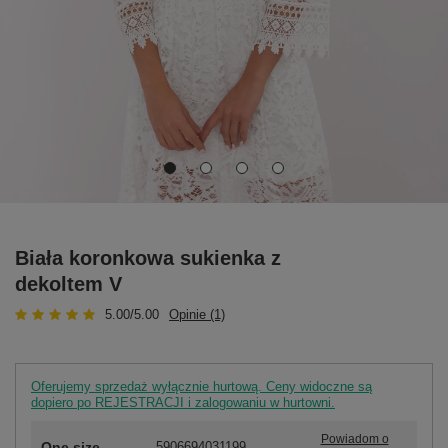
Biała koronkowa sukienka z
dekoltem V
5.00/5.00
Opinie (1)
Oferujemy sprzedaż wyłącznie hurtową. Ceny widoczne są
dopiero po REJESTRACJI i zalogowaniu w hurtowni.
Powiadom o
One size
5906694031199