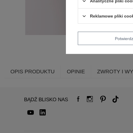
Analityczne pliki coo
Reklamowe pliki coo
Potwier
OPIS PRODUKTU
OPINIE
ZWROTY I W
BĄDŹ BLISKO NAS