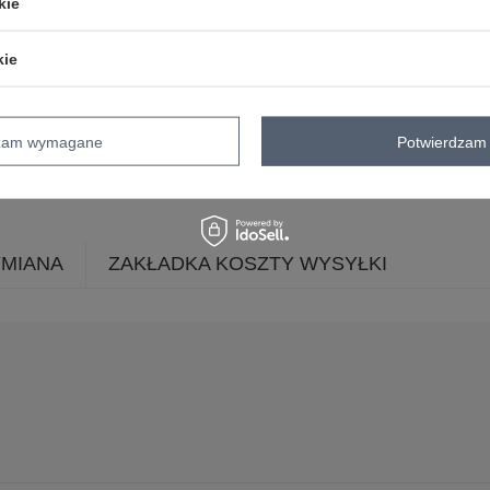
kie
rękaw
bez rękawów
dekolt
hiszpanka
kie
zapięcie
brak
cechy
falbana
kieszenie
dodatkowe
dzam wymagane
Potwierdzam 
skład materiału
65% wiskoza
30% p
sposób prania
pranie w pralce w 3
YMIANA
ZAKŁADKA KOSZTY WYSYŁKI