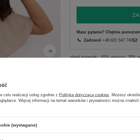
ZA
Masz pytanie? Chętnie pomożem
Zadzwoń
+48 601 547 740
skład materiału : 65% wiskoza, 30% po
sposób prania : pranie w pralce w 30°
Kod produktu
MI-KO-T52.67
Marka
ITALY MODA
ość
typ produktu
kombinezon
w celu realizacji usług zgodnie z
Polityką dotyczącą cookies
. Możesz określi
eglądarce. Więcej informacji na temat warunków i prywatności można znaleźć
okazja
codzienne
wizytow
wzór
gładki
dominujący
materiał
wiskoza
cookie (wymagane)
dominujący
długość
długa