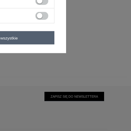
wszystkie
oliester
5% elastan
0°C
ZAPISZ SIĘ DO NEWSLETTERA