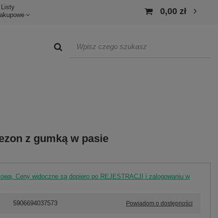
Listy
0,00 zł
akupowe
ezon z gumką w pasie
rtową. Ceny widoczne są dopiero po REJESTRACJI i zalogowaniu w
5906694037573
Powiadom o dostępności