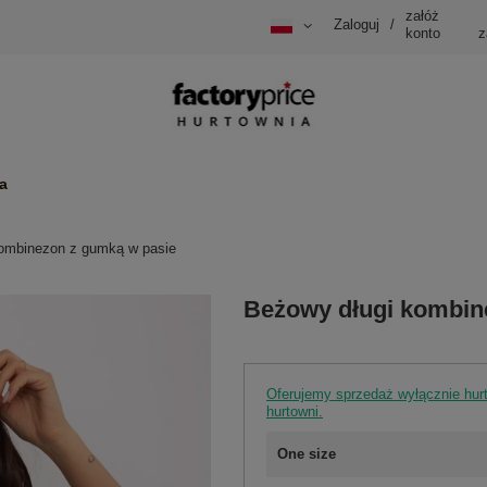
załóż
Zaloguj
/
konto
z
a
ombinezon z gumką w pasie
Beżowy długi kombin
Oferujemy sprzedaż wyłącznie hu
hurtowni.
One size