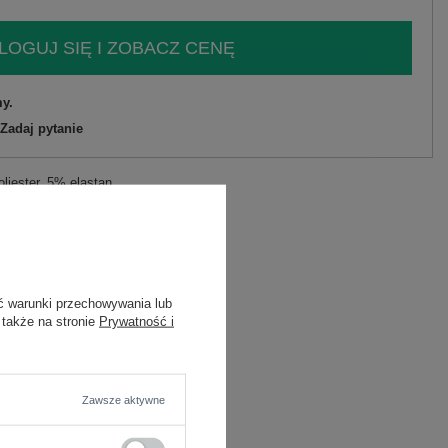
LOGUJ SIĘ I ZOBACZ CENĘ
y.
Zadaj pytanie
liester, 5% elastan
C
ć warunki przechowywania lub
 także na stronie
Prywatność i
e
do pracy
Zawsze aktywne