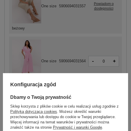
Powiadom o
One size
5906694031557
dostępności
beżowy
-
+
One size
5906694031564
jasny różowy
Konfiguracja zgód
Dbamy o Twoją prywatność
ZALOGUJ SIĘ I ZOBACZ CENĘ
Sklep korzysta z plików cookie w celu realizacji usług zgodnie z
Polityką dotyczącą cookies
. Możesz określić warunki
przechowywania lub dostępu do cookie w Twojej przeglądarce.
Masz pytanie? Chętnie pomożemy.
Więcej informacji na temat warunków i prywatności można
znaleźć także na stronie
Prywatność i warunki Google
.
Zadzwoń
+48 601 547 740
Zadaj pytanie