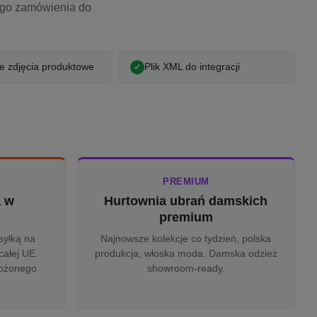
ego zamówienia do
 zdjęcia produktowe
Plik XML do integracji
PREMIUM
a w
Hurtownia ubrań damskich
u
premium
syłką na
Najnowsze kolekcje co tydzień, polska
całej UE.
produkcja, włoska moda. Damska odzież
rożonego
showroom-ready.