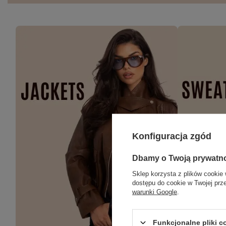
Konfiguracja zgód
Dbamy o Twoją prywatn
Sklep korzysta z plików cookie 
dostępu do cookie w Twojej prz
warunki Google
.
Funkcjonalne pliki 