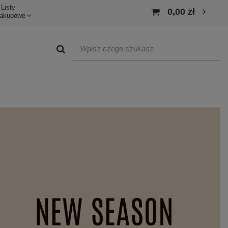
Listy
0,00 zł
akupowe