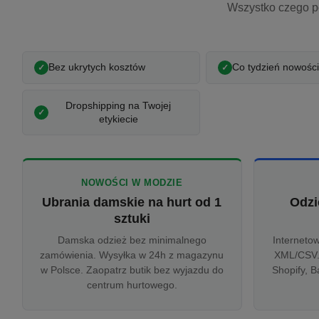
Wszystko czego p
Bez ukrytych kosztów
Co tydzień nowości
Dropshipping na Twojej
etykiecie
NOWOŚCI W MODZIE
Ubrania damskie na hurt od 1
Odzi
sztuki
Damska odzież bez minimalnego
Interneto
zamówienia. Wysyłka w 24h z magazynu
XML/CSV.
w Polsce. Zaopatrz butik bez wyjazdu do
Shopify, B
centrum hurtowego.