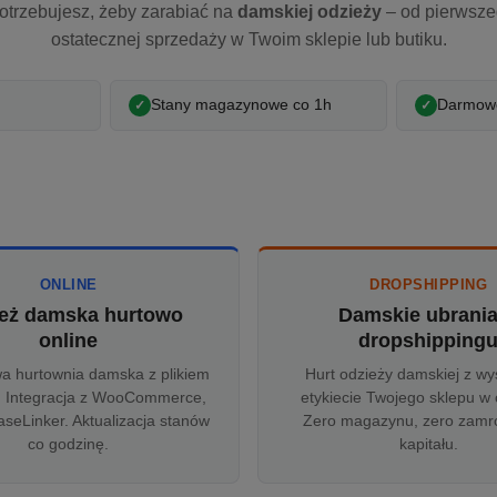
otrzebujesz, żeby zarabiać na
damskiej odzieży
– od pierwsz
ostatecznej sprzedaży w Twoim sklepie lub butiku.
Stany magazynowe co 1h
Darmowe
ONLINE
DROPSHIPPING
eż damska hurtowo
Damskie ubrani
online
dropshipping
wa hurtownia damska z plikiem
Hurt odzieży damskiej z wy
 Integracja z WooCommerce,
etykiecie Twojego sklepu w 
aseLinker. Aktualizacja stanów
Zero magazynu, zero zam
co godzinę.
kapitału.