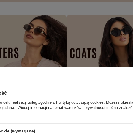
ość
w celu realizacji usług zgodnie z
Polityką dotyczącą cookies
. Możesz określi
eglądarce. Więcej informacji na temat warunków i prywatności można znaleźć
cookie (wymagane)