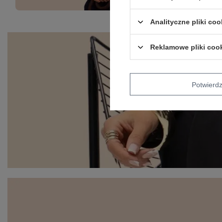
Analityczne pliki coo
Reklamowe pliki coo
Potwier