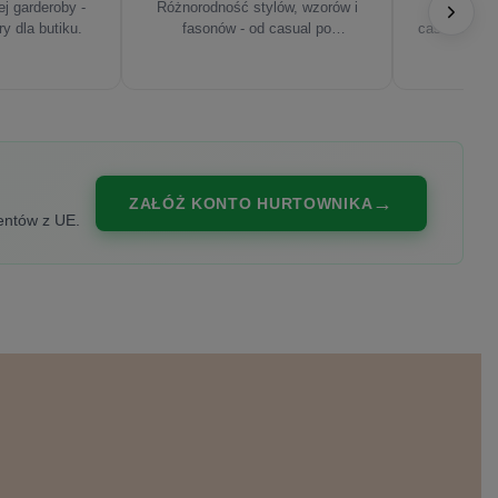
j garderoby -
Różnorodność stylów, wzorów i
Najnowsze
ry dla butiku.
fasonów - od casual po
casualowe, s
eleganckie.
ZAŁÓŻ KONTO HURTOWNIKA
entów z UE.