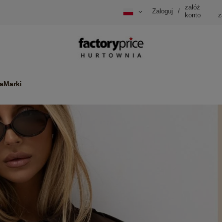
załóż
Zaloguj
/
konto
z
a
Marki