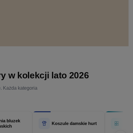
 w kolekcji lato 2026
e. Każda kategoria
ia bluzek
Hur
Koszule damskie hurt
skich