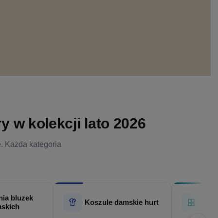
 w kolekcji lato 2026
e. Każda kategoria
ia bluzek
Hur
Koszule damskie hurt
skich