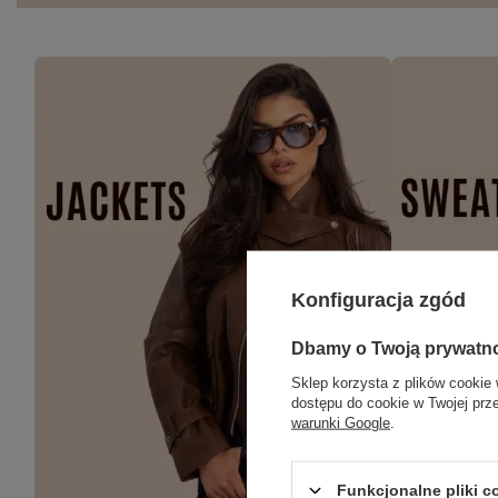
Konfiguracja zgód
Dbamy o Twoją prywatn
Sklep korzysta z plików cookie 
dostępu do cookie w Twojej prz
warunki Google
.
Funkcjonalne pliki 