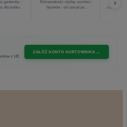
j garderoby -
Różnorodność stylów, wzorów i
Najnowsze
ry dla butiku.
fasonów - od casual po
casualowe, s
eleganckie.
ZAŁÓŻ KONTO HURTOWNIKA
entów z UE.