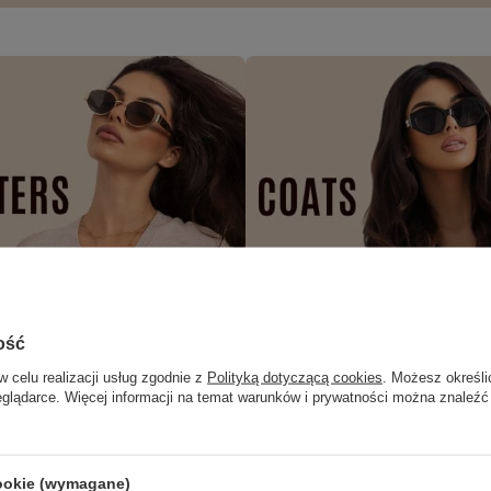
ość
w celu realizacji usług zgodnie z
Polityką dotyczącą cookies
. Możesz określi
eglądarce. Więcej informacji na temat warunków i prywatności można znaleźć
cookie (wymagane)