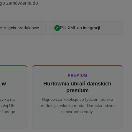
ego zamówienia do
 zdjęcia produktowe
Plik XML do integracji
PREMIUM
a w
Hurtownia ubrań damskich
u
premium
syłką na
Najnowsze kolekcje co tydzień, polska
całej UE.
produkcja, włoska moda. Damska odzież
rożonego
showroom-ready.