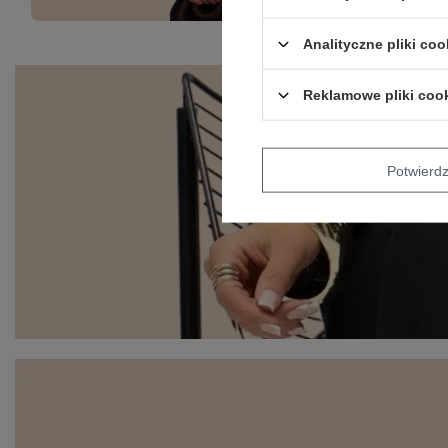
Analityczne pliki coo
Reklamowe pliki coo
Potwier