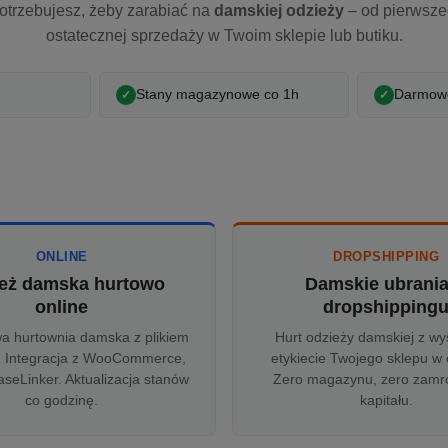
otrzebujesz, żeby zarabiać na
damskiej odzieży
– od pierwsz
ostatecznej sprzedaży w Twoim sklepie lub butiku.
Stany magazynowe co 1h
Darmowe
ONLINE
DROPSHIPPING
eż damska hurtowo
Damskie ubrani
online
dropshipping
wa hurtownia damska z plikiem
Hurt odzieży damskiej z wy
 Integracja z WooCommerce,
etykiecie Twojego sklepu w 
aseLinker. Aktualizacja stanów
Zero magazynu, zero zam
co godzinę.
kapitału.