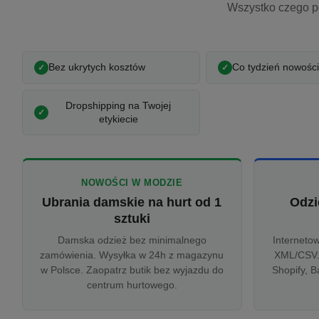
Wszystko czego p
Bez ukrytych kosztów
Co tydzień nowości
Dropshipping na Twojej
etykiecie
NOWOŚCI W MODZIE
Ubrania damskie na hurt od 1
Odzi
sztuki
Damska odzież bez minimalnego
Interneto
zamówienia. Wysyłka w 24h z magazynu
XML/CSV.
w Polsce. Zaopatrz butik bez wyjazdu do
Shopify, B
centrum hurtowego.