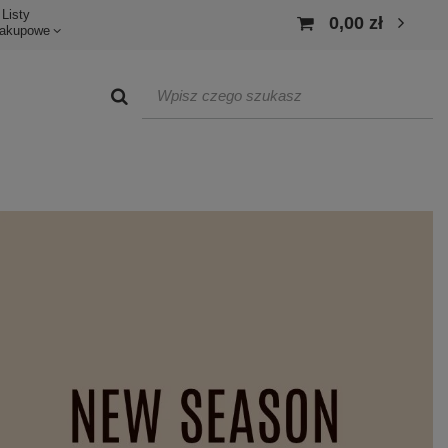
Listy
0,00 zł
akupowe