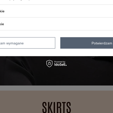
kie
kie
dzam wymagane
Potwierdzam 