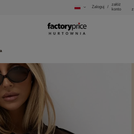
załóż
Zaloguj
/
konto
z
a