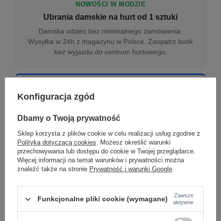
NOWOŚCI W MODZIE
Ubrania damskie na hurt od 1 sztuki
Damska odzież bez minimalnego zamówienia.
Wysyłka w 24h z magazynu w Polsce. Zaopatrz butik
bez wyjazdu do centrum hurtowego.
ONLINE
Konfiguracja zgód
Odzież damska hurtowo online
Internetowa hurtownia damska z plikiem XML/CSV.
Dbamy o Twoją prywatność
Integracja z WooCommerce, Shopify, BaseLinker.
Sklep korzysta z plików cookie w celu realizacji usług zgodnie z
Aktualizacja stanów co godzinę.
Polityką dotyczącą cookies
. Możesz określić warunki
przechowywania lub dostępu do cookie w Twojej przeglądarce.
Więcej informacji na temat warunków i prywatności można
znaleźć także na stronie
Prywatność i warunki Google
.
DROPSHIPPING
Damskie ubrania w dropshippingu
Zawsze
Funkcjonalne pliki cookie (wymagane)
Hurt odzieży damskiej z wysyłką na etykiecie Twojego
aktywne
sklepu w całej UE. Zero magazynu, zero
zamrożonego kapitału.