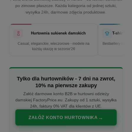
po zimowe płaszcze. Każda kategoria od jednej sztuki,
wysyłka 24h, darmowe zdjęcia produktowe.
Hurtownia sukienek damskich
T-shirty d
Casual, eleganckie, wieczorowe - modele na
Bestsellery w cen
każdą okazję w sezonie'26
k
Tylko dla hurtowników - 7 dni na zwrot,
10% na pierwsze zakupy
Załóż darmowe konto B2B w hurtowni odzieży
damskiej FactoryPrice.eu. Zakupy od 1 sztuki, wysyłka
24h, faktury 0% VAT dla klientów z UE.
ZAŁÓŻ KONTO HURTOWNIKA