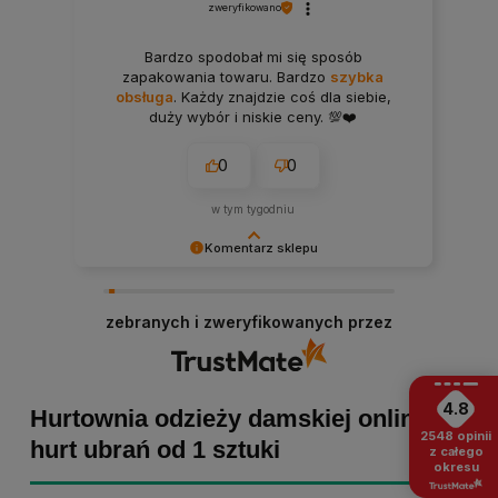
zweryfikowano
Bardzo spodobał mi się sposób
zapakowania towaru. Bardzo
szybka
obsługa
. Każdy znajdzie coś dla siebie,
duży wybór i niskie ceny. 💯❤️
0
0
w tym tygodniu
Komentarz sklepu
Bartosz dziękujemy za poświęcony czas i dodaną
opinię! Takie słowa dodają nam skrzydeł, dlatego
zebranych i zweryfikowanych przez
tym bardziej cieszymy się, że zakup przebiegł
pomyślnie. Obiecujemy utrzymać dobrą passę -
zapraszamy ponownie! :)
4.8
Hurtownia odzieży damskiej online -
2548
opinii
hurt ubrań od 1 sztuki
z całego
okresu