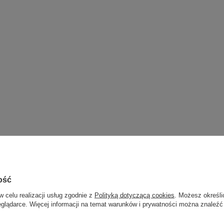
ość
w celu realizacji usług zgodnie z
Polityką dotyczącą cookies
. Możesz określi
eglądarce. Więcej informacji na temat warunków i prywatności można znaleźć