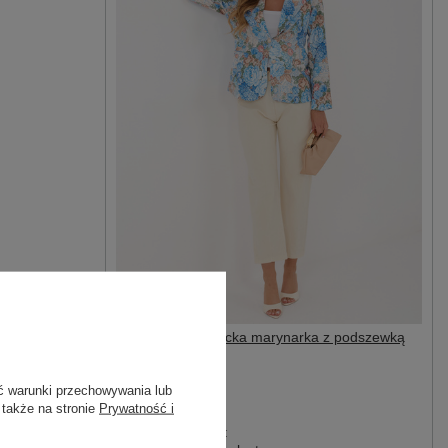
Niebieska elegancka marynarka z podszewką
87,95 zł
129,99 zł
ć warunki przechowywania lub
#Marka:
 także na stronie
Prywatność i
ITALY MODA
#skład materiału :