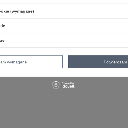
cookie (wymagane)
kie
kie
dzam wymagane
Potwierdzam 