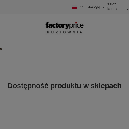
załóż
Zaloguj
/
konto
z
a
Dostępność produktu w sklepach