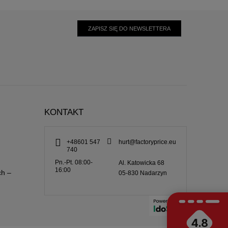
ZAPISZ SIĘ DO NEWSLETTERA
KONTAKT
+48601 547
hurt@factoryprice.eu
740
Pn.-Pt. 08:00-
Al. Katowicka 68
16:00
ch –
05-830
Nadarzyn
4.8