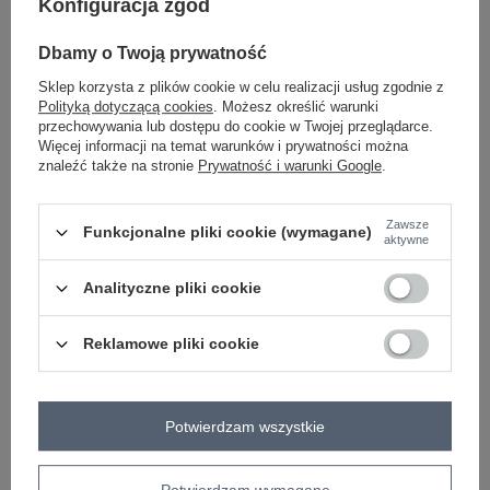
Konfiguracja zgód
#okazja:
codzienne
#wzór dominujący:
Dbamy o Twoją prywatność
gładki
#materiał dominujący:
Sklep korzysta z plików cookie w celu realizacji usług zgodnie z
bawełna
Polityką dotyczącą cookies
. Możesz określić warunki
#długość:
przechowywania lub dostępu do cookie w Twojej przeglądarce.
standardowa
Więcej informacji na temat warunków i prywatności można
#rękaw:
znaleźć także na stronie
Prywatność i warunki Google
.
długi rękaw
#dekolt:
półgolf
#zapięcie:
Zawsze
Funkcjonalne pliki cookie (wymagane)
aktywne
brak
#cechy dodatkowe:
naszywki
,
materiał prążkowany
Analityczne pliki cookie
#skład materiału :
95% bawełna
,
5% elastan
#sposób prania :
Reklamowe pliki cookie
pranie ręczne
#modelka:
Modelka ma na sobie rozmiar one size. Wymiary modelki: wzrost 173
cm, biust 85 cm, talia 62 cm, biodra 95 cm
emblemat_FP:
Potwierdzam wszystkie
txt_COTTON COMFORT#546070#FFFFFF
,
dół
,
lewo
,
col
Rozmiar: One size
Potwierdzam wymagane