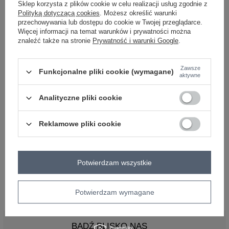
midi
Sklep korzysta z plików cookie w celu realizacji usług zgodnie z
#rękaw:
Polityką dotyczącą cookies
. Możesz określić warunki
długi rękaw
przechowywania lub dostępu do cookie w Twojej przeglądarce.
#dekolt:
Więcej informacji na temat warunków i prywatności można
okrągły
znaleźć także na stronie
Prywatność i warunki Google
.
#zapięcie:
brak
#cechy dodatkowe:
materiał prążkowany
,
z paskiem
Zawsze
Funkcjonalne pliki cookie (wymagane)
aktywne
#skład materiału :
50% bawełna
,
45% poliester
,
5% elastan
#sposób prania :
Analityczne pliki cookie
pranie w pralce w 30°C
#modelka:
Modelka ma na sobie rozmiar S/M. Wymiary modelki: wzrost 175 cm,
Reklamowe pliki cookie
biust 90 cm, talia 66 cm, biodra 94 cm
Rozmiar: S/M
Potwierdzam wszystkie
Rozmiar: L/XL
Potwierdzam wymagane
BĄDŹ BLISKO NAS