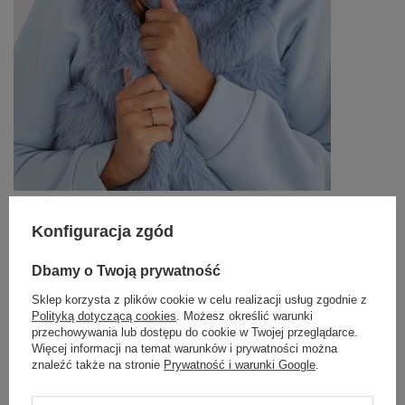
Hurt Niebieska dzianinowa czapka damska
24,75 zł
Konfiguracja zgód
89,99 zł
#Marka:
WOOL FASHION ITALIA
Dbamy o Twoją prywatność
#wzór dominujący:
aplikacja
Sklep korzysta z plików cookie w celu realizacji usług zgodnie z
#materiał dominujący:
Polityką dotyczącą cookies
. Możesz określić warunki
akryl
przechowywania lub dostępu do cookie w Twojej przeglądarce.
#skład materiału :
Więcej informacji na temat warunków i prywatności można
50% akryl
,
30% bawełna
,
20% kaszmir
znaleźć także na stronie
Prywatność i warunki Google
.
#sposób prania :
pranie ręczne w 30°C
emblemat_FP: