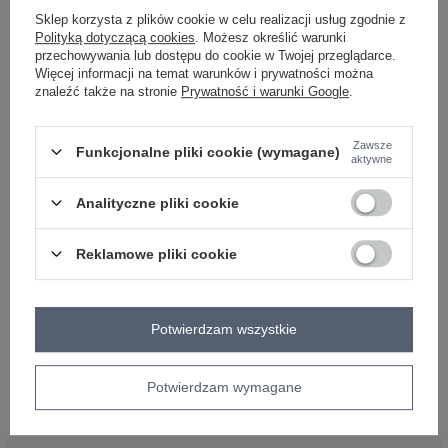
akryl
Sklep korzysta z plików cookie w celu realizacji usług zgodnie z
#długość:
Polityką dotyczącą cookies
. Możesz określić warunki
standardowa
#rękaw:
przechowywania lub dostępu do cookie w Twojej przeglądarce.
długi rękaw
Więcej informacji na temat warunków i prywatności można
#dekolt:
znaleźć także na stronie
Prywatność i warunki Google
.
okrągły
#zapięcie:
brak
Zawsze
#skład materiału :
Funkcjonalne pliki cookie (wymagane)
aktywne
45% akryl
,
30% poliester
,
25% nylon
#sposób prania :
pranie w pralce w 30°C
Analityczne pliki cookie
#modelka:
Modelka ma na sobie rozmiar L/XL. Wymiary modelki: wzrost 172 cm,
biust 103 cm, talia 73 cm, biodra 103 cm
Reklamowe pliki cookie
emblemat_FP:
txt_PLUS SIZE#000000#FFFFFF
,
dół
,
lewo
,
col
Rozmiar: XL/XXL
Potwierdzam wszystkie
Centrum Logistyczne Nadarzyn
Dostępny
Potwierdzam wymagane