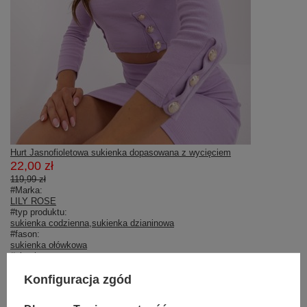
Hurt Jasnofioletowa sukienka dopasowana z wycięciem
22,00 zł
119,99 zł
#Marka:
LILY ROSE
#typ produktu:
sukienka codzienna
,
sukienka dzianinowa
#fason:
sukienka ołówkowa
#okazja:
codzienne
#wzór dominujący:
Konfiguracja zgód
gładki
#materiał dominujący: