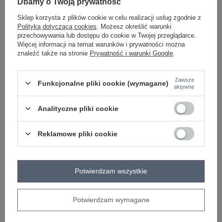
Dbamy o Twoją prywatność
bawełna
#długość:
Sklep korzysta z plików cookie w celu realizacji usług zgodnie z
mini
Polityką dotyczącą cookies
. Możesz określić warunki
#rękaw:
rękaw 3/4
przechowywania lub dostępu do cookie w Twojej przeglądarce.
#dekolt:
Więcej informacji na temat warunków i prywatności można
okrągły
znaleźć także na stronie
Prywatność i warunki Google
.
#zapięcie:
brak
#cechy dodatkowe:
Zawsze
materiał prążkowany
,
guziki
Funkcjonalne pliki cookie (wymagane)
aktywne
#skład materiału :
90% bawełna
,
10% elastan
#sposób prania :
Analityczne pliki cookie
pranie w pralce w 30°C
#modelka:
Modelka ma na sobie rozmiar S/M. Wymiary modelki: wzrost 173 cm,
Reklamowe pliki cookie
biust 89 cm, talia 65 cm, biodra 91 cm
emblemat_FP:
txt_COTTON COMFORT#546070#FFFFFF
,
dół
,
lewo
,
col
Potwierdzam wszystkie
Rozmiar: L/XL
Centrum Logistyczne Nadarzyn
Dostępny
Potwierdzam wymagane