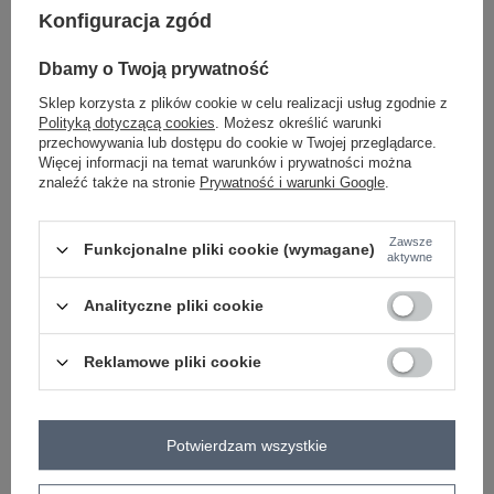
urozmaicona faktura materiału
Konfiguracja zgód
#materiał dominujący:
poliester
#długość:
Dbamy o Twoją prywatność
standardowa
#zapięcie:
Sklep korzysta z plików cookie w celu realizacji usług zgodnie z
brak
Polityką dotyczącą cookies
. Możesz określić warunki
#skład materiału :
przechowywania lub dostępu do cookie w Twojej przeglądarce.
65% poliester
,
25% wiskoza
,
15% elastan
Więcej informacji na temat warunków i prywatności można
#sposób prania :
pranie w pralce w 30°C
znaleźć także na stronie
Prywatność i warunki Google
.
#modelka:
Modelka ma na sobie rozmiar 46. Wymiary modelki: wzrost 167 cm,
biust 102 cm, talia 81 cm, biodra 113 cm
Zawsze
Funkcjonalne pliki cookie (wymagane)
#rękaw:
aktywne
krótki rękaw
#dekolt:
Analityczne pliki cookie
serek / dekolt V
#cechy dodatkowe:
koronka
Kolory:
Reklamowe pliki cookie
jasny niebieski
emblemat_FP:
txt_PLUS SIZE#000000#FFFFFF
,
dół
,
lewo
,
col
Potwierdzam wszystkie
Rozmiar: 44