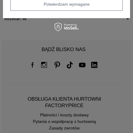
Potwierdzam wymagane
Rozmiar: 46
Rozmiar: 48
BĄDŹ BLISKO NAS
OBSŁUGA KLIENTA HURTOWNI
FACTORYPRICE
Płatności i koszty dostawy
Pytania o współpracę z hurtownią
Zasady zwrotów