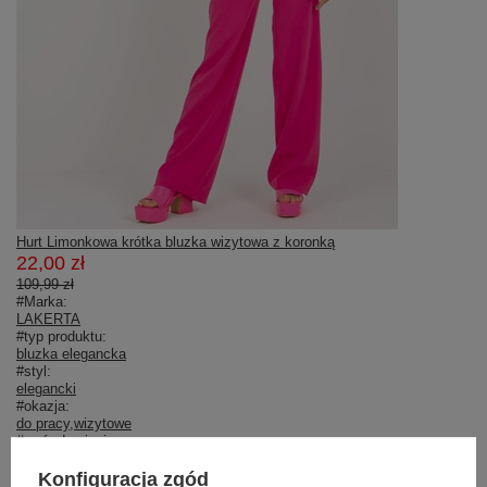
Hurt Limonkowa krótka bluzka wizytowa z koronką
22,00 zł
109,99 zł
#Marka:
LAKERTA
#typ produktu:
bluzka elegancka
#styl:
elegancki
#okazja:
do pracy
,
wizytowe
#wzór dominujący:
gładki
#materiał dominujący:
Konfiguracja zgód