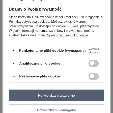
bawełna
#długość:
Dbamy o Twoją prywatność
krótka
#rękaw:
Sklep korzysta z plików cookie w celu realizacji usług zgodnie z
rękaw 3/4
#dekolt:
Polityką dotyczącą cookies
. Możesz określić warunki
okrągły
przechowywania lub dostępu do cookie w Twojej przeglądarce.
#zapięcie:
Więcej informacji na temat warunków i prywatności można
brak
znaleźć także na stronie
Prywatność i warunki Google
.
#cechy dodatkowe:
koronka
#skład materiału :
Zawsze
65% bawełna
,
30% poliester
,
5% elastan
Funkcjonalne pliki cookie (wymagane)
aktywne
#sposób prania :
pranie w pralce w 30°C
#modelka:
Analityczne pliki cookie
Modelka ma na sobie rozmiar 36. Wymiary modelki: wzrost 172 cm,
biust 88 cm, talia 61 cm, biodra 92 cm
Reklamowe pliki cookie
Rozmiar: 36
Rozmiar: 38
Potwierdzam wszystkie
Rozmiar: 40
Potwierdzam wymagane