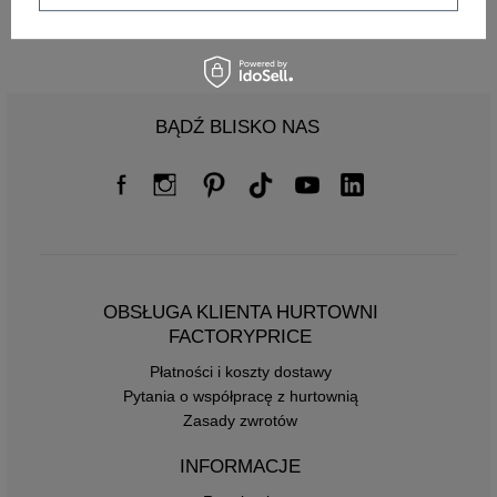
Rozmiar: 42
BĄDŹ BLISKO NAS
OBSŁUGA KLIENTA HURTOWNI
FACTORYPRICE
Płatności i koszty dostawy
Pytania o współpracę z hurtownią
Zasady zwrotów
INFORMACJE