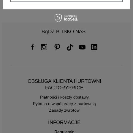
Dostępny
BĄDŹ BLISKO NAS
OBSŁUGA KLIENTA HURTOWNI
FACTORYPRICE
Płatności i koszty dostawy
Pytania o współpracę z hurtownią
Zasady zwrotów
INFORMACJE
Regulamin