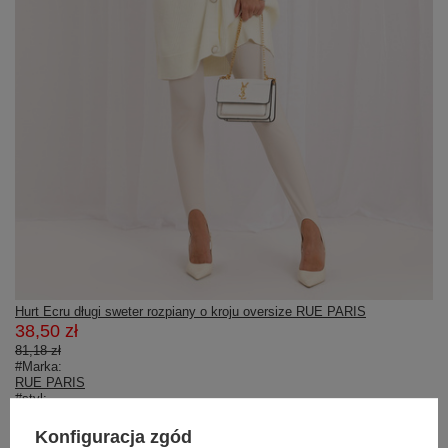
Hurt Ecru długi sweter rozpiany o kroju oversize RUE PARIS
38,50 zł
81,18 zł
#Marka:
RUE PARIS
#styl:
casual
#okazja:
Konfiguracja zgód
codzienne
,
do pracy