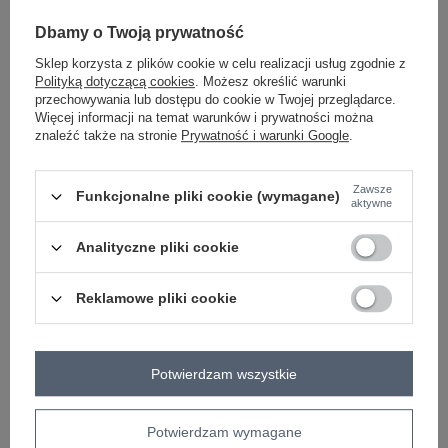
#wzór dominujący:
gładki
Dbamy o Twoją prywatność
#materiał dominujący:
akryl
Sklep korzysta z plików cookie w celu realizacji usług zgodnie z
#długość:
Polityką dotyczącą cookies
. Możesz określić warunki
długa
przechowywania lub dostępu do cookie w Twojej przeglądarce.
#rękaw:
Więcej informacji na temat warunków i prywatności można
długi rękaw
znaleźć także na stronie
Prywatność i warunki Google
.
#dekolt:
serek / dekolt V
#zapięcie:
guziki
Zawsze
Funkcjonalne pliki cookie (wymagane)
aktywne
#skład materiału :
100% akryl
#sposób prania :
Analityczne pliki cookie
pranie ręczne
#modelka:
Modelka ma na sobie rozmiar one size. Wymiary modelki: wzrost 169
Reklamowe pliki cookie
cm, biust 88 cm, talia 68 cm, biodra 89 cm
Buy the look:
#D22D7D#FFFFFF
emblemat:
txt_BESTSELLER#D22D7D#FFFFFF
,
dół
,
lewo
,
col
Potwierdzam wszystkie
Rozmiar: One size
Centrum Logistyczne Nadarzyn
Potwierdzam wymagane