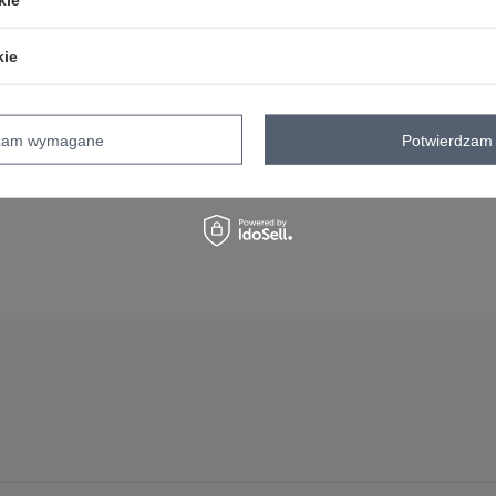
kie
dzam wymagane
Potwierdzam 