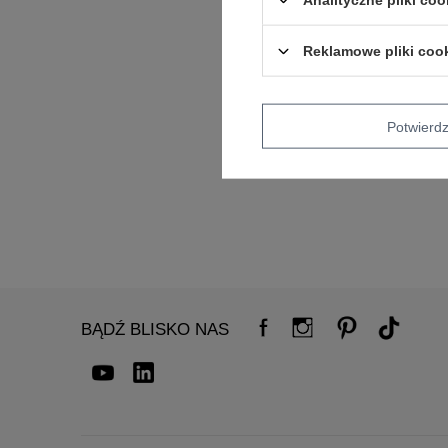
Reklamowe pliki coo
Potwier
BĄDŹ BLISKO NAS