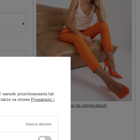
ć warunki przechowywania lub
 także na stronie
Prywatność i
Morelowy luźny top na ramiączkach
19,25 zł
69,99 zł
#Marka:
Zawsze aktywne
LAKERTA
#styl: