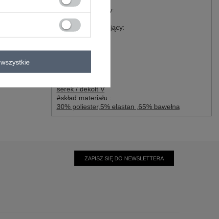
casual
#wzór dominujący:
gładki
#materiał dominujący:
bawełna
#długość:
standardowa
wszystkie
#rękaw:
na ramiączkach
#dekolt:
serek / dekolt V
#skład materiału :
30% poliester
,
5% elastan
,
65% bawełna
ZAPISZ SIĘ DO NEWSLETTERA