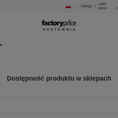
załóż
Zaloguj
/
konto
z
a
Dostępność produktu w sklepach