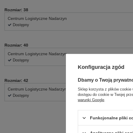
Rozmiar: 38
Centrum Logistyczne Nadarzyn
Dostępny
Rozmiar: 40
Centrum Logistyczne Nadarzyn
Dostępny
Konfiguracja zgód
Dbamy o Twoją prywatn
Rozmiar: 42
Centrum Logistyczne Nadarzyn
Sklep korzysta z plików cookie 
dostępu do cookie w Twojej prz
Dostępny
warunki Google
.
Funkcjonalne pliki 
Analityczne pliki coo