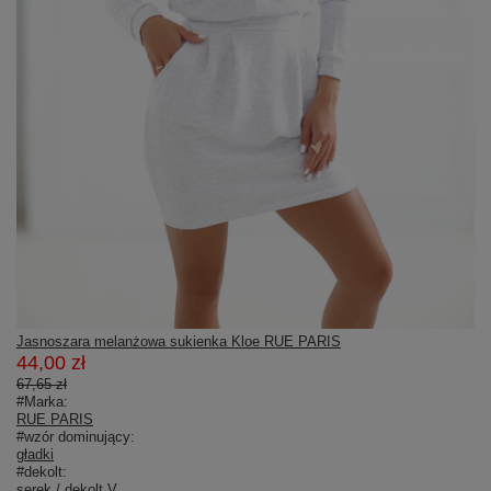
Jasnoszara melanżowa sukienka Kloe RUE PARIS
44,00 zł
67,65 zł
#Marka:
RUE PARIS
#wzór dominujący:
gładki
#dekolt:
serek / dekolt V