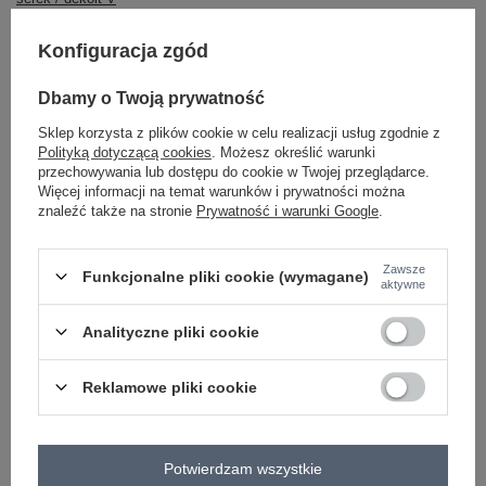
#rękaw:
długi rękaw
Konfiguracja zgód
#długość:
mini
#styl:
Dbamy o Twoją prywatność
casual
#okazja:
Sklep korzysta z plików cookie w celu realizacji usług zgodnie z
codzienne
,
do pracy
Polityką dotyczącą cookies
. Możesz określić warunki
#typ produktu:
przechowywania lub dostępu do cookie w Twojej przeglądarce.
sukienka codzienna
,
sukienka dresowa
#fason:
Więcej informacji na temat warunków i prywatności można
sukienka prosta
znaleźć także na stronie
Prywatność i warunki Google
.
#zapięcie:
wiązanie
#cechy dodatkowe:
Zawsze
Funkcjonalne pliki cookie (wymagane)
kieszenie
aktywne
#skład materiału :
90% bawełna
,
10% elastan
#sposób prania :
Analityczne pliki cookie
pranie w pralce w 30°C
emblemat:
dół
,
lewo
,
col
,
txt_BESTSELLER#D22D7D#FFFFFF
Reklamowe pliki cookie
#modelka:
Modelka ma na sobie rozmiar S. Wymiary modelki: wzrost 168 cm,
biust 88 cm, talia 61 cm, biodra 89 cm
emblemat_FP:
txt_COTTON COMFORT#546070#FFFFFF
,
dół
,
lewo
,
col
Potwierdzam wszystkie