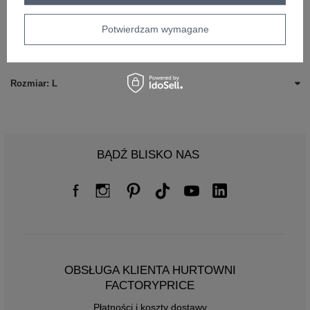
Rozmiar: S
Potwierdzam wymagane
Rozmiar: M
Rozmiar: L
BĄDŹ BLISKO NAS
OBSŁUGA KLIENTA HURTOWNI
FACTORYPRICE
Płatności i koszty dostawy