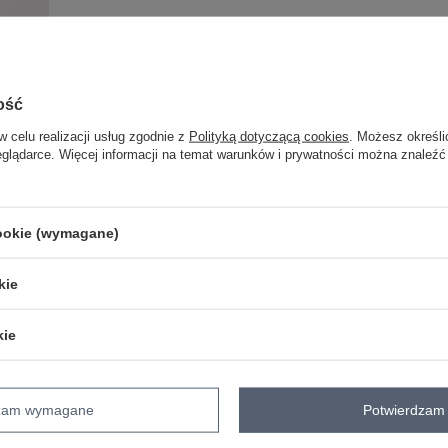
ość
w celu realizacji usług zgodnie z
Polityką dotyczącą cookies
. Możesz określi
eglądarce. Więcej informacji na temat warunków i prywatności można znaleźć
cookie (wymagane)
kie
kie
dzam wymagane
Potwierdzam 