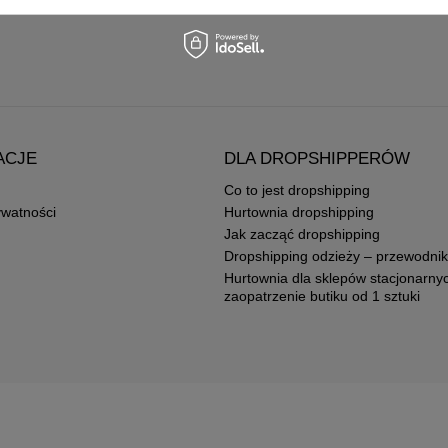
ACJE
DLA DROPSHIPPERÓW
Co to jest dropshipping
ywatności
Hurtownia dropshipping
Jak zacząć dropshipping
Dropshipping odzieży – przewodnik
Hurtownia dla sklepów stacjonarny
zaopatrzenie butiku od 1 sztuki