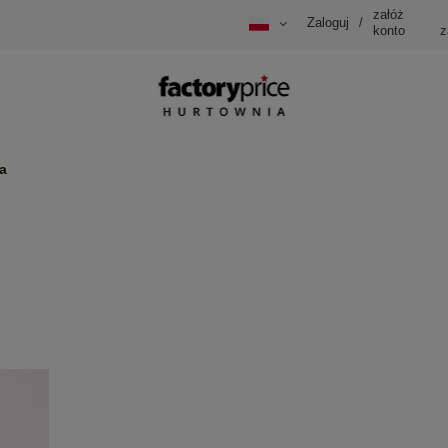
załóż
Zaloguj
/
konto
z
a