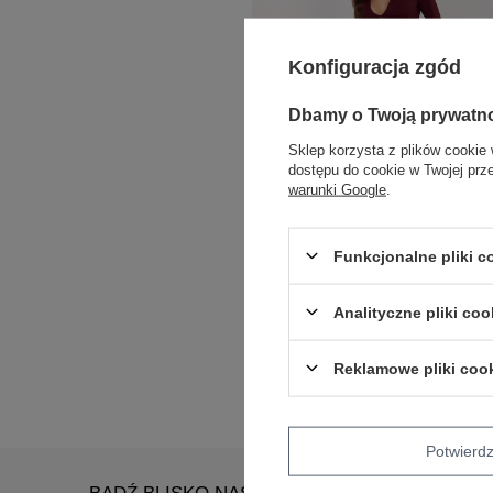
Konfiguracja zgód
Dbamy o Twoją prywatn
Sklep korzysta z plików cookie 
dostępu do cookie w Twojej prz
warunki Google
.
Funkcjonalne pliki 
Analityczne pliki coo
Granatowe damskie jeansy baloon fit
Reklamowe pliki coo
Zaloguj się i zobacz cenę
Potwier