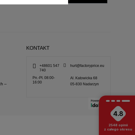
KONTAKT
+48601 547
hurt@factoryprice.eu
740
Pn.-Pt. 08:00-
Al. Katowicka 68
16:00
ch –
05-830
Nadarzyn
4.8
2548
opinii
z całego okresu