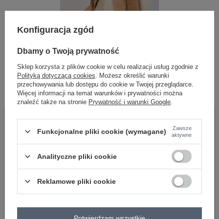
Konfiguracja zgód
Dbamy o Twoją prywatność
Hurt Camelowo-beżowa damska
Sklep korzysta z plików cookie w celu realizacji usług zgodnie z
kamizelka z eko skóry z futrem
Polityką dotyczącą cookies
. Możesz określić warunki
Zaloguj się i zobacz cenę
przechowywania lub dostępu do cookie w Twojej przeglądarce.
Więcej informacji na temat warunków i prywatności można
znaleźć także na stronie
Prywatność i warunki Google
.
BĄDŹ BLISKO NAS
Zawsze
Funkcjonalne pliki cookie (wymagane)
aktywne
Analityczne pliki cookie
Reklamowe pliki cookie
OBSŁUGA KLIENTA HURTOWNI
FACTORYPRICE
Potwierdzam wszystkie