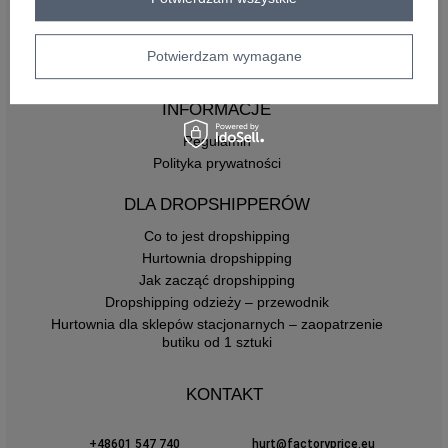
Płatności i koszty dostawy
Pytania o współpracę z hurtownią
Potwierdzam wymagane
Zasady zwrotów
INFORMACJE
Regulamin
Polityka prywatności
DLA DROPSHIPPERÓW
Co to jest dropshipping
Hurtownia dropshipping
Jak zacząć dropshipping
Dropshipping odzieży – przewodnik
Hurtownia dla sklepów stacjonarnych – zaopatrzenie
butiku od 1 sztuki
KONTAKT
+48601 547 740
hurt@factoryprice.eu