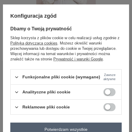
Konfiguracja zgód
Dbamy o Twoją prywatność
Krótka kurtka z futerkiem ecru
Sklep korzysta z plików cookie w celu realizacji usług zgodnie z
Polityką dotyczącą cookies
. Możesz określić warunki
Zaloguj się i zobacz cenę
przechowywania lub dostępu do cookie w Twojej przeglądarce.
Więcej informacji na temat warunków i prywatności można
znaleźć także na stronie
Prywatność i warunki Google
.
BĄDŹ BLISKO NAS
Zawsze
Funkcjonalne pliki cookie (wymagane)
aktywne
Analityczne pliki cookie
Reklamowe pliki cookie
OBSŁUGA KLIENTA HURTOWNI
FACTORYPRICE
Potwierdzam wszystkie