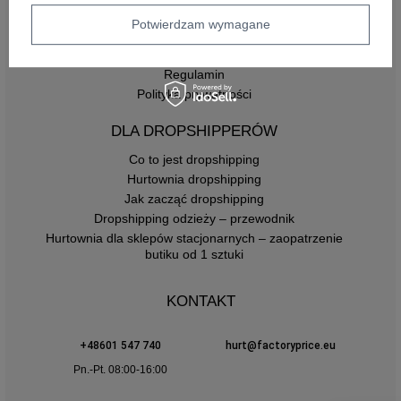
Zasady zwrotów
Potwierdzam wymagane
INFORMACJE
Regulamin
Polityka prywatności
DLA DROPSHIPPERÓW
Co to jest dropshipping
Hurtownia dropshipping
Jak zacząć dropshipping
Dropshipping odzieży – przewodnik
Hurtownia dla sklepów stacjonarnych – zaopatrzenie
butiku od 1 sztuki
KONTAKT
+48601 547 740
hurt@factoryprice.eu
Pn.-Pt. 08:00-16:00