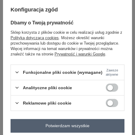
ex ea commodo consequat. Duis aute irure dolor in reprehenderit in
voluptate velit esse cillum dolore eu fugiat nulla pariatur. Excepteur sint
Konfiguracja zgód
occaecat cupidatat non proident, sunt in culpa qui officia deserunt mollit
anim id est laborum.
Dbamy o Twoją prywatność
Sklep korzysta z plików cookie w celu realizacji usług zgodnie z
Polityką dotyczącą cookies
. Możesz określić warunki
Lorem ipsum
przechowywania lub dostępu do cookie w Twojej przeglądarce.
Więcej informacji na temat warunków i prywatności można
znaleźć także na stronie
Prywatność i warunki Google
.
BĄDŹ BLISKO NAS
Zawsze
Funkcjonalne pliki cookie (wymagane)
aktywne
Analityczne pliki cookie
Reklamowe pliki cookie
OBSŁUGA KLIENTA HURTOWNI
FACTORYPRICE
Płatności i koszty dostawy
Potwierdzam wszystkie
Pytania o współpracę z hurtownią