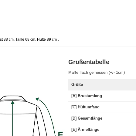
.
t 88 cm, Taille 68 cm, Hüfte 89 cm
Größentabelle
Maße flach gemessen (+/- 1cm)
Größe
[A] Brustumfang
[C] Hüftumfang
[D] Gesamtlänge
[E] Ärmellänge