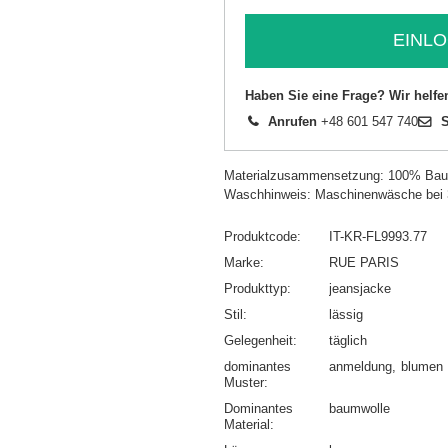
EINLO
Haben Sie eine Frage? Wir helfe
Anrufen
+48 601 547 740
S
Materialzusammensetzung: 100% Bau
Waschhinweis: Maschinenwäsche bei
Produktcode
IT-KR-FL9993.77
Marke
RUE PARIS
Produkttyp
jeansjacke
Stil
lässig
Gelegenheit
täglich
dominantes
anmeldung
blumen
Muster
Dominantes
baumwolle
Material