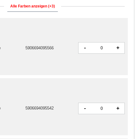
Alle Farben anzeigen (+3)
-
+
e
5906694095566
-
+
e
5906694095542