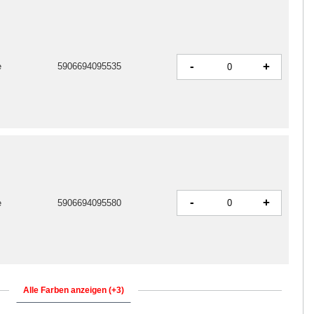
-
+
e
5906694095535
-
+
e
5906694095580
Alle Farben anzeigen (+3)