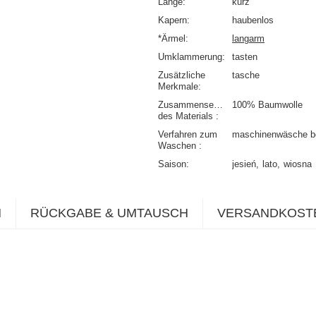
Länge
kurz
Kapern
haubenlos
*Ärmel
langarm
Umklammerung
tasten
Zusätzliche
tasche
Merkmale
Zusammensetzung
100% Baumwolle
des Materials
Verfahren zum
maschinenwäsche b
Waschen
Saison
jesień
lato
wiosna
N
RÜCKGABE & UMTAUSCH
VERSANDKOST