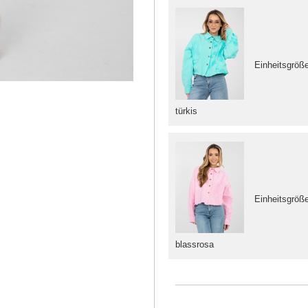
Einheitsgröß
türkis
Einheitsgröß
blassrosa