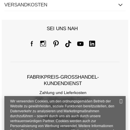
VERSANDKOSTEN
SEI UNS NAH
FABRIKPREIS-GROSSHANDEL-K
UNDENDIENST
Zahlung und Lieferkosten
FAQ - Häufig gestellte Fragen
Wir verwenden Cookies, um den ordnungsgemäßen Betrieb der
Rückgabepolitik
Website zu gewährleisten, soziale Funktionen bereitzustellen, den
Datenverkehr zu analysieren und Marketingmaßnahmen
durchzuführen – sowohl durch uns als auch durch unsere
INFORMATIONEN
vertrauenswürdigen Partner. Cookies werden auch zur
Personalisierung von Werbung verwendet. Weitere Informationen
Verordnungen