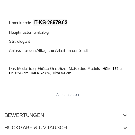
IT-KS-28979.63
Produktcode:
Hauptmuster: einfarbig
Stil: elegant
Anlass: für den Alltag, zur Arbeit, in der Stadt
Das Model trägt Größe One Size. Maße des Models:
Höhe 176 cm,
Brust 90 cm, Taille 62 cm, Hüfte 94 cm.
Alle anzeigen
Maße der Bluse in Größe One Size flach gemessen: Breite unter
den Achseln - 57 cm, Gesamtlänge - 67 cm, Ärmellänge - 73 cm
(von der Naht), Breite an den Hüften - 61 cm.
BEWERTUNGEN
RÜCKGABE & UMTAUSCH