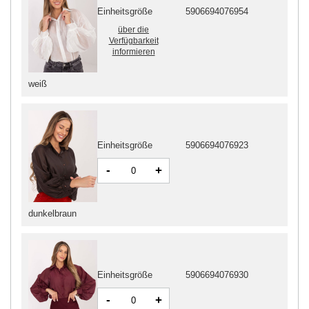
Einheitsgröße
5906694076954
über die
Verfügbarkeit
informieren
weiß
Einheitsgröße
5906694076923
-
+
dunkelbraun
Einheitsgröße
5906694076930
-
+