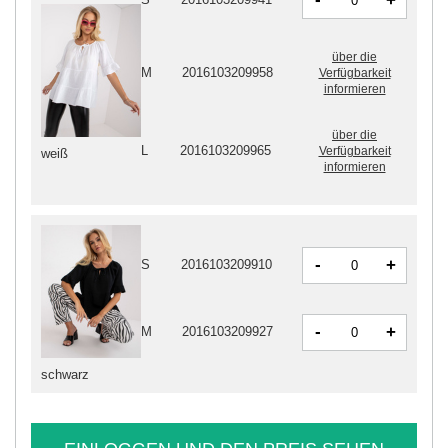
+
über die
M
2016103209958
Verfügbarkeit
informieren
über die
L
2016103209965
Verfügbarkeit
weiß
informieren
-
+
S
2016103209910
-
+
M
2016103209927
schwarz