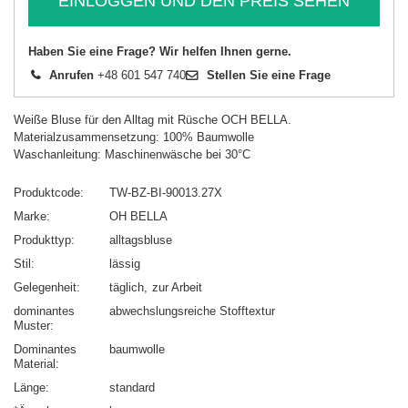
EINLOGGEN UND DEN PREIS SEHEN
Haben Sie eine Frage? Wir helfen Ihnen gerne.
Anrufen
+48 601 547 740
Stellen Sie eine Frage
Weiße Bluse für den Alltag mit Rüsche OCH BELLA.
Materialzusammensetzung: 100% Baumwolle
Waschanleitung: Maschinenwäsche bei 30°C
Produktcode
TW-BZ-BI-90013.27X
Marke
OH BELLA
Produkttyp
alltagsbluse
Stil
lässig
Gelegenheit
täglich
zur Arbeit
dominantes
abwechslungsreiche Stofftextur
Muster
Dominantes
baumwolle
Material
Länge
standard