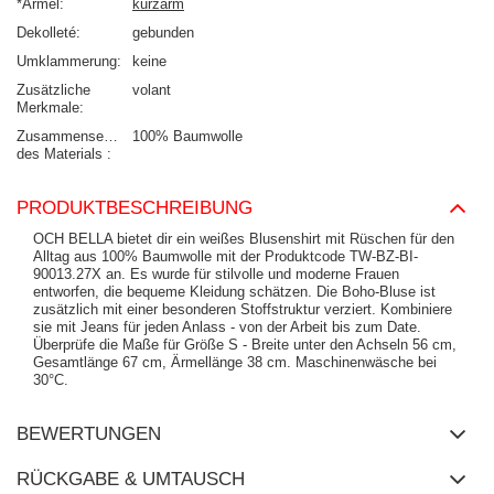
*Ärmel
kurzarm
Dekolleté
gebunden
Umklammerung
keine
Zusätzliche
volant
Merkmale
Zusammensetzung
100% Baumwolle
des Materials
PRODUKTBESCHREIBUNG
OCH BELLA bietet dir ein weißes Blusenshirt mit Rüschen für den
Alltag aus 100% Baumwolle mit der Produktcode TW-BZ-BI-
90013.27X an. Es wurde für stilvolle und moderne Frauen
entworfen, die bequeme Kleidung schätzen. Die Boho-Bluse ist
zusätzlich mit einer besonderen Stoffstruktur verziert. Kombiniere
sie mit Jeans für jeden Anlass - von der Arbeit bis zum Date.
Überprüfe die Maße für Größe S - Breite unter den Achseln 56 cm,
Gesamtlänge 67 cm, Ärmellänge 38 cm. Maschinenwäsche bei
30°C.
BEWERTUNGEN
RÜCKGABE & UMTAUSCH