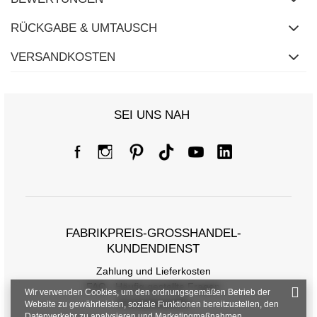
RÜCKGABE & UMTAUSCH
VERSANDKOSTEN
SEI UNS NAH
Größentabelle
Maße flach gemessen (+/- 1cm)
FABRIKPREIS-GROSSHANDEL-K
Größe
one size
UNDENDIENST
[F] Taillenumfang
70
Zahlung und Lieferkosten
FAQ - Häufig gestellte Fragen
Wir verwenden Cookies, um den ordnungsgemäßen Betrieb der
[G] Hüftumfang
102
Rückgabepolitik
Website zu gewährleisten, soziale Funktionen bereitzustellen, den
Datenverkehr zu analysieren und Marketingmaßnahmen