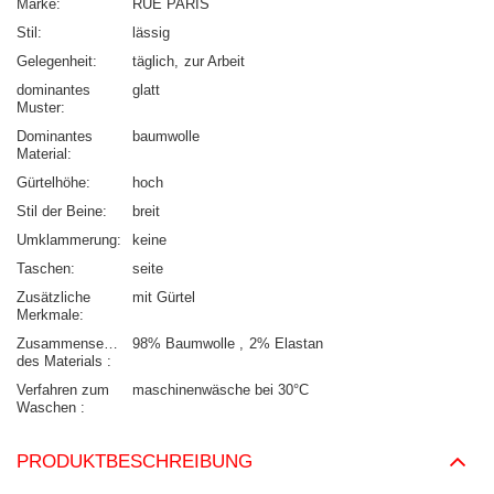
Marke
RUE PARIS
Stil
lässig
Gelegenheit
täglich
zur Arbeit
dominantes
glatt
Muster
Dominantes
baumwolle
Material
Gürtelhöhe
hoch
Stil der Beine
breit
Umklammerung
keine
Taschen
seite
Zusätzliche
mit Gürtel
Merkmale
Zusammensetzung
98% Baumwolle
2% Elastan
des Materials
Verfahren zum
maschinenwäsche bei 30°C
Waschen
PRODUKTBESCHREIBUNG