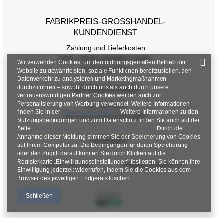
FABRIKPREIS-GROSSHANDEL-K
UNDENDIENST
Zahlung und Lieferkosten
Größentabelle
FAQ - Häufig gestellte Fragen
Wir verwenden Cookies, um den ordnungsgemäßen Betrieb der
Rückgabepolitik
Website zu gewährleisten, soziale Funktionen bereitzustellen, den
Maße flach gemessen (+/- 1cm)
Datenverkehr zu analysieren und Marketingmaßnahmen
durchzuführen – sowohl durch uns als auch durch unsere
INFORMATIONEN
Größe
one size
vertrauenswürdigen Partner. Cookies werden auch zur
Personalisierung von Werbung verwendet. Weitere Informationen
Verordnungen
[A] Brustumfang
82
finden Sie in der
Datenschutzrichtlinie
. Weitere Informationen zu den
Datenschutzbestimmungen
Nutzungsbedingungen und zum Datenschutz finden Sie auch auf der
Seite
Google Datenschutz & Nutzungsbedingungen
. Durch die
[C] Hüftumfang
76
Annahme dieser Meldung stimmen Sie der Speicherung von Cookies
KONTAKT
auf Ihrem Computer zu. Die Bedingungen für deren Speicherung
[D] Gesamtlänge
54
oder den Zugriff darauf können Sie durch Klicken auf die
Registerkarte „Einwilligungseinstellungen" festlegen. Sie können Ihre
[E] Ärmellänge
65
+48 601 547 740
hurt@factoryprice.eu
Einwilligung jederzeit widerrufen, indem Sie die Cookies aus dem
Browser des jeweiligen Endgeräts löschen.
Schließen