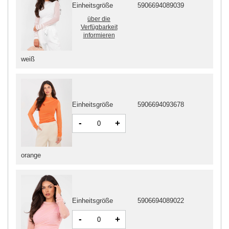
Einheitsgröße
5906694089039
über die
Verfügbarkeit
informieren
weiß
Einheitsgröße
5906694093678
-
+
orange
Einheitsgröße
5906694089022
-
+