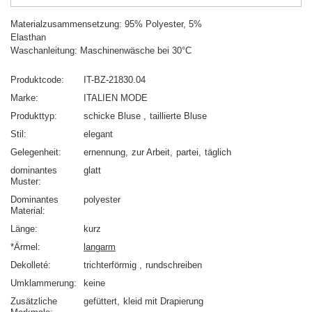
Materialzusammensetzung: 95% Polyester, 5%
Elasthan
Waschanleitung: Maschinenwäsche bei 30°C
Produktcode
IT-BZ-21830.04
Marke
ITALIEN MODE
Produkttyp
schicke Bluse
taillierte Bluse
Stil
elegant
Gelegenheit
ernennung
zur Arbeit
partei
täglich
dominantes
glatt
Muster
Dominantes
polyester
Material
Länge
kurz
*Ärmel
langarm
Dekolleté
trichterförmig
rundschreiben
Umklammerung
keine
Zusätzliche
gefüttert
kleid mit Drapierung