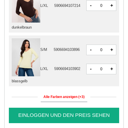
-
+
L/XL
5906694107214
dunkelbraun
-
+
S/M
5906694103896
-
+
L/XL
5906694103902
blassgelb
Alle Farben anzeigen (+3)
EINLOGGEN UND DEN PREIS SEHEN