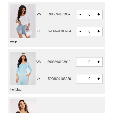
-
+
S/M
5906694103957
-
+
L/XL
5906694103964
weiß
-
+
S/M
5906694103919
-
+
L/XL
5906694103926
hellblau