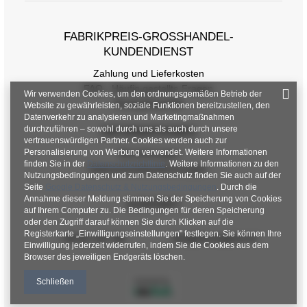
Größe
S/M
L/XL
FABRIKPREIS-GROSSHANDEL-K
[A] Brustumfang
86
92
UNDENDIENST
[C] Hüftumfang
98
102
Zahlung und Lieferkosten
FAQ - Häufig gestellte Fragen
[D] Gesamtlänge
65
64
Wir verwenden Cookies, um den ordnungsgemäßen Betrieb der
Rückgabepolitik
Website zu gewährleisten, soziale Funktionen bereitzustellen, den
[E] Ärmellänge
44
43
Datenverkehr zu analysieren und Marketingmaßnahmen
durchzuführen – sowohl durch uns als auch durch unsere
INFORMATIONEN
vertrauenswürdigen Partner. Cookies werden auch zur
Personalisierung von Werbung verwendet. Weitere Informationen
Verordnungen
finden Sie in der
Datenschutzrichtlinie
. Weitere Informationen zu den
Datenschutzbestimmungen
Nutzungsbedingungen und zum Datenschutz finden Sie auch auf der
Seite
Google Datenschutz & Nutzungsbedingungen
. Durch die
Annahme dieser Meldung stimmen Sie der Speicherung von Cookies
KONTAKT
auf Ihrem Computer zu. Die Bedingungen für deren Speicherung
oder den Zugriff darauf können Sie durch Klicken auf die
Registerkarte „Einwilligungseinstellungen" festlegen. Sie können Ihre
+48 601 547 740
hurt@factoryprice.eu
Einwilligung jederzeit widerrufen, indem Sie die Cookies aus dem
Browser des jeweiligen Endgeräts löschen.
Schließen