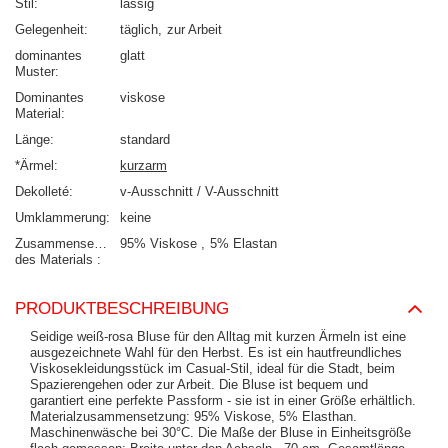
Stil
lässig
Gelegenheit
täglich
zur Arbeit
dominantes
glatt
Muster
Dominantes
viskose
Material
Länge
standard
*Ärmel
kurzarm
Dekolleté
v-Ausschnitt / V-Ausschnitt
Umklammerung
keine
Zusammensetzung
95% Viskose
5% Elastan
des Materials
PRODUKTBESCHREIBUNG
Seidige weiß-rosa Bluse für den Alltag mit kurzen Ärmeln ist eine
ausgezeichnete Wahl für den Herbst. Es ist ein hautfreundliches
Viskosekleidungsstück im Casual-Stil, ideal für die Stadt, beim
Spazierengehen oder zur Arbeit. Die Bluse ist bequem und
garantiert eine perfekte Passform - sie ist in einer Größe erhältlich.
Materialzusammensetzung: 95% Viskose, 5% Elasthan.
Maschinenwäsche bei 30°C. Die Maße der Bluse in Einheitsgröße