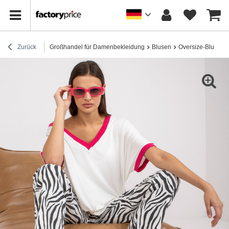
Zurück
Großhandel für Damenbekleidung
Blusen
Oversize-Blusen