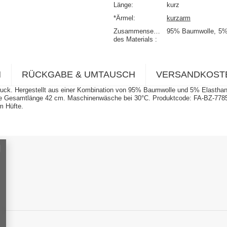
Länge
kurz
*Ärmel
kurzarm
Zusammensetzung
95% Baumwolle
5%
des Materials
N
RÜCKGABE & UMTAUSCH
VERSANDKOST
uck. Hergestellt aus einer Kombination von 95% Baumwolle und 5% Elasthan ist
 die Gesamtlänge 42 cm. Maschinenwäsche bei 30°C. Produktcode: FA-BZ-7785
m Hüfte.