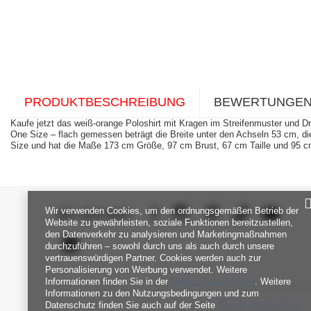
PRODUKTBESCHREIBUNG
BEWERTUNGE
Kaufe jetzt das weiß-orange Poloshirt mit Kragen im Streifenmuster und Dr
One Size – flach gemessen beträgt die Breite unter den Achseln 53 cm,
Size und hat die Maße 173 cm Größe, 97 cm Brust, 67 cm Taille und 95 c
Wir verwenden Cookies, um den ordnungsgemäßen Betrieb der
SEI UNS NAH
Website zu gewährleisten, soziale Funktionen bereitzustellen,
den Datenverkehr zu analysieren und Marketingmaßnahmen
durchzuführen – sowohl durch uns als auch durch unsere
vertrauenswürdigen Partner. Cookies werden auch zur
Personalisierung von Werbung verwendet. Weitere
Informationen finden Sie in der
Datenschutzrichtlinie
. Weitere
Informationen zu den Nutzungsbedingungen und zum
Datenschutz finden Sie auch auf der Seite
Google Datenschutz