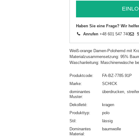
EINLO
Haben Sie eine Frage? Wir helfe
Anrufen
+48 601 547 740
S
Weiß-orange Damen-Polohemd mit Kr
Materialzusammensetzung: 95% Baum
Waschanleitung: Maschinenwäsche be
Produktcode
FA-BZ-7785.91P
Marke
SCHICK
dominantes
überdrucken
streife
Muster
Dekolleté
kragen
Produkttyp
polo
Stil
lässig
Dominantes
baumwolle
Material