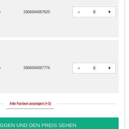
-
+
e
5906694087820
-
+
e
5906694087776
Alle Farben anzeigen (+3)
GGEN UND DEN PREIS SEHEN