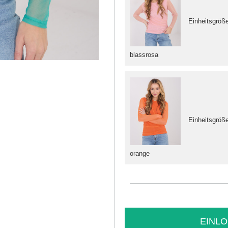
Einheitsgröß
blassrosa
Einheitsgröß
orange
EINLO