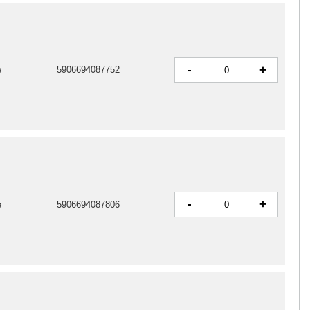
-
+
e
5906694087752
-
+
e
5906694087806