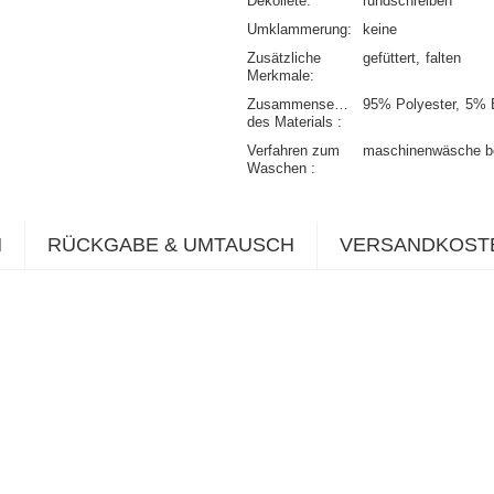
Dekolleté
rundschreiben
Umklammerung
keine
Zusätzliche
gefüttert
falten
Merkmale
Zusammensetzung
95% Polyester
5% 
des Materials
Verfahren zum
maschinenwäsche b
Waschen
N
RÜCKGABE & UMTAUSCH
VERSANDKOST