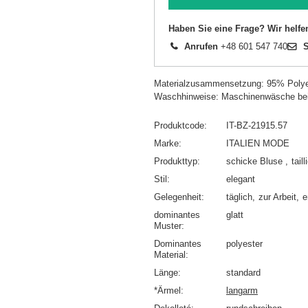
Haben Sie eine Frage? Wir helfe
Anrufen
+48 601 547 740
S
Materialzusammensetzung: 95% Polye
Waschhinweise: Maschinenwäsche be
Produktcode
IT-BZ-21915.57
Marke
ITALIEN MODE
Produkttyp
schicke Bluse
tail
Stil
elegant
Gelegenheit
täglich
zur Arbeit
e
dominantes
glatt
Muster
Dominantes
polyester
Material
Länge
standard
*Ärmel
langarm