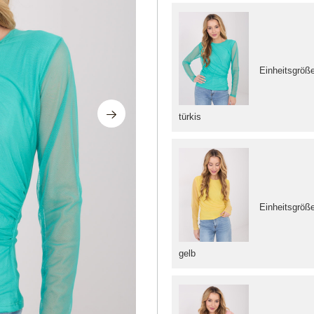
Einheitsgröß
türkis
Einheitsgröß
gelb