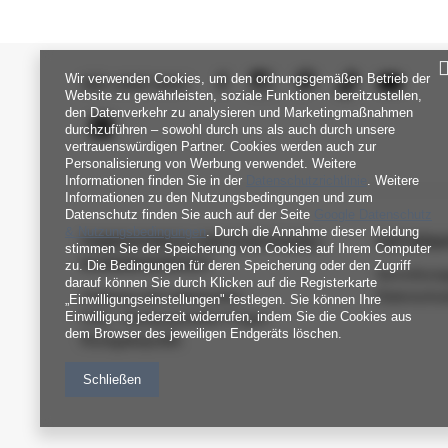
Wir verwenden Cookies, um den ordnungsgemäßen Betrieb der
SEI UNS NAH
Website zu gewährleisten, soziale Funktionen bereitzustellen,
den Datenverkehr zu analysieren und Marketingmaßnahmen
durchzuführen – sowohl durch uns als auch durch unsere
vertrauenswürdigen Partner. Cookies werden auch zur
Personalisierung von Werbung verwendet. Weitere
Informationen finden Sie in der
Datenschutzrichtlinie
. Weitere
Informationen zu den Nutzungsbedingungen und zum
Datenschutz finden Sie auch auf der Seite
Google Datenschutz
& Nutzungsbedingungen
. Durch die Annahme dieser Meldung
FABRIKPREIS-GROSSHANDEL-K
INFORM
stimmen Sie der Speicherung von Cookies auf Ihrem Computer
UNDENDIENST
zu. Die Bedingungen für deren Speicherung oder den Zugriff
Verordnun
darauf können Sie durch Klicken auf die Registerkarte
Zahlung und Lieferkosten
Datenschu
„Einwilligungseinstellungen" festlegen. Sie können Ihre
Einwilligung jederzeit widerrufen, indem Sie die Cookies aus
FAQ - Häufig gestellte Fragen
dem Browser des jeweiligen Endgeräts löschen.
Rückgabepolitik
Schließen