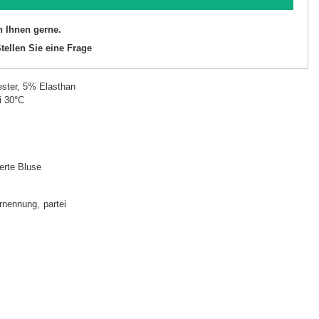
n Ihnen gerne.
tellen Sie eine Frage
ster, 5% Elasthan
i 30°C
lierte Bluse
rnennung
partei