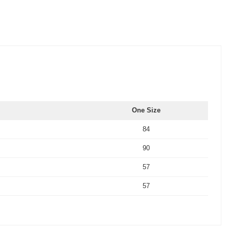
One Size
84
90
57
57