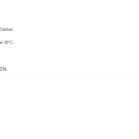
Elastan
ei 30°C
EN