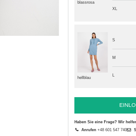
blassrosa
XL
S
M
L
hellblau
EINLO
Haben Sie eine Frage? Wir helfe
Anrufen
+48 601 547 740
S