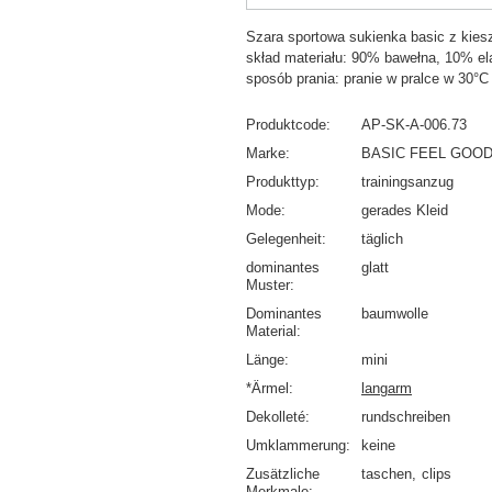
Szara sportowa sukienka basic z kies
skład materiału: 90% bawełna, 10% el
sposób prania: pranie w pralce w 30°C
Produktcode
AP-SK-A-006.73
Marke
BASIC FEEL GOO
Produkttyp
trainingsanzug
Mode
gerades Kleid
Gelegenheit
täglich
dominantes
glatt
Muster
Dominantes
baumwolle
Material
Länge
mini
*Ärmel
langarm
Dekolleté
rundschreiben
Umklammerung
keine
Zusätzliche
taschen
clips
Merkmale