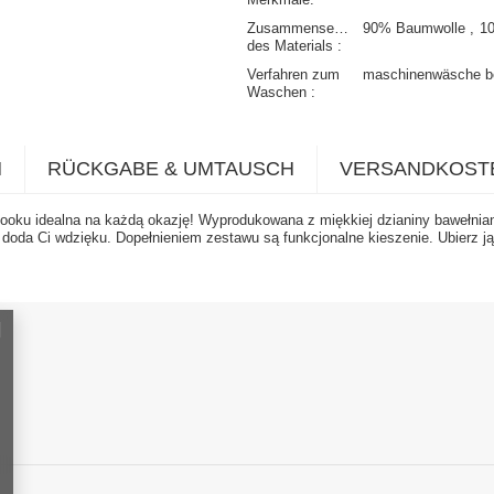
Zusammensetzung
90% Baumwolle
1
des Materials
Verfahren zum
maschinenwäsche b
Waschen
N
RÜCKGABE & UMTAUSCH
VERSANDKOST
looku idealna na każdą okazję! Wyprodukowana z miękkiej dzianiny bawełnia
y doda Ci wdzięku. Dopełnieniem zestawu są funkcjonalne kieszenie. Ubierz ją