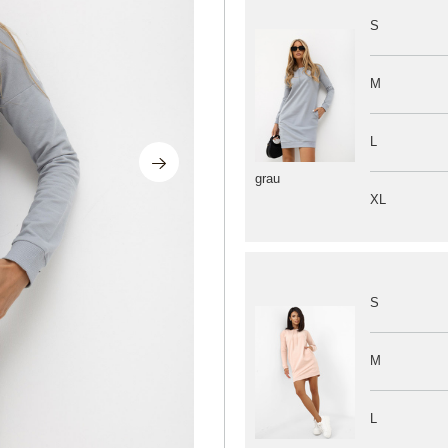
S
M
L
grau
XL
S
M
L