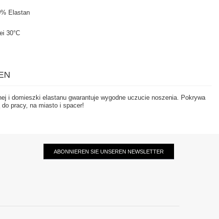
0% Elastan
ei 30°C
EN
nej i domieszki elastanu gwarantuje wygodne uczucie noszenia. Pokrywa
 do pracy, na miasto i spacer!
ABONNIEREN SIE UNSEREN NEWSLETTER