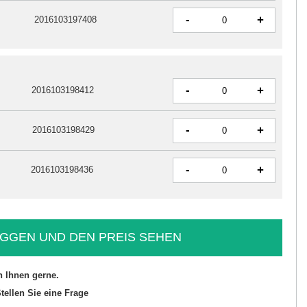
-
+
2016103197408
-
+
2016103198412
-
+
2016103198429
-
+
2016103198436
GGEN UND DEN PREIS SEHEN
n Ihnen gerne.
tellen Sie eine Frage