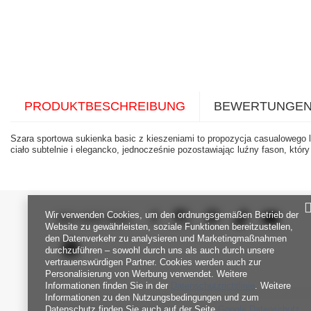
PRODUKTBESCHREIBUNG
BEWERTUNGE
Szara sportowa sukienka basic z kieszeniami to propozycja casualowego 
ciało subtelnie i elegancko, jednocześnie pozostawiając luźny fason, któr
Wir verwenden Cookies, um den ordnungsgemäßen Betrieb der
SEI UNS NAH
Website zu gewährleisten, soziale Funktionen bereitzustellen,
den Datenverkehr zu analysieren und Marketingmaßnahmen
durchzuführen – sowohl durch uns als auch durch unsere
vertrauenswürdigen Partner. Cookies werden auch zur
Personalisierung von Werbung verwendet. Weitere
Informationen finden Sie in der
Datenschutzrichtlinie
. Weitere
Informationen zu den Nutzungsbedingungen und zum
Datenschutz finden Sie auch auf der Seite
Google Datenschutz