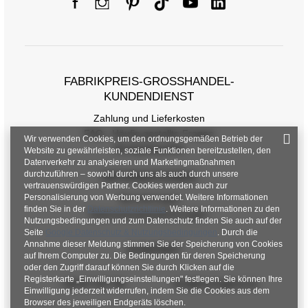
FABRIKPREIS-GROSSHANDEL-K
UNDENDIENST
Zahlung und Lieferkosten
FAQ - Häufig gestellte Fragen
Wir verwenden Cookies, um den ordnungsgemäßen Betrieb der
Rückgabepolitik
Website zu gewährleisten, soziale Funktionen bereitzustellen, den
Datenverkehr zu analysieren und Marketingmaßnahmen
durchzuführen – sowohl durch uns als auch durch unsere
INFORMATIONEN
vertrauenswürdigen Partner. Cookies werden auch zur
Personalisierung von Werbung verwendet. Weitere Informationen
Verordnungen
finden Sie in der
Datenschutzrichtlinie
. Weitere Informationen zu den
Datenschutzbestimmungen
Nutzungsbedingungen und zum Datenschutz finden Sie auch auf der
Seite
Google Datenschutz & Nutzungsbedingungen
. Durch die
Annahme dieser Meldung stimmen Sie der Speicherung von Cookies
KONTAKT
auf Ihrem Computer zu. Die Bedingungen für deren Speicherung
oder den Zugriff darauf können Sie durch Klicken auf die
Registerkarte „Einwilligungseinstellungen" festlegen. Sie können Ihre
+48 601 547 740
hurt@factoryprice.eu
Einwilligung jederzeit widerrufen, indem Sie die Cookies aus dem
Browser des jeweiligen Endgeräts löschen.