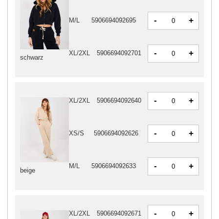
-
+
M/L
5906694092695
-
+
XL/2XL
5906694092701
schwarz
-
+
XL/2XL
5906694092640
-
+
XS/S
5906694092626
-
+
M/L
5906694092633
beige
-
+
XL/2XL
5906694092671