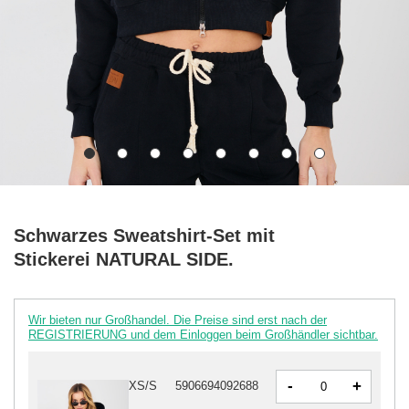
Schwarzes Sweatshirt-Set mit
Stickerei NATURAL SIDE.
Wir bieten nur Großhandel. Die Preise sind erst nach der
REGISTRIERUNG und dem Einloggen beim Großhändler sichtbar.
-
+
XS/S
5906694092688