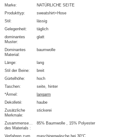
Marke
NATÜRLICHE SEITE
Produkttyp
sweatshirt+Hose
Stil
lässig
Gelegenheit
täglich
dominantes
glatt
Muster
Dominantes
baumwolle
Material
Länge
lang
Stil der Beine
breit
Gürtelhöhe
hoch
Taschen
seite
hinter
*Ärmel
langarm
Dekolleté
haube
Zusätzliche
stickerei
Merkmale
Zusammensetzung
85% Baumwolle
15% Polyester
des Materials
Verfahren zum
maschinenwäsche bei 30°C