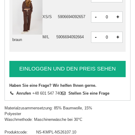
-
+
XS/S
5906694092657
-
+
M/L
5906694092664
braun
EINLOGGEN UND DEN PREIS SEHEN
Haben Sie eine Frage? Wir helfen Ihnen gerne.
Anrufen
+48 601 547 740
Stellen Sie eine Frage
Materialzusammensetzung: 85% Baumwolle, 15%
Polyester
Waschmethode: Maschinenwäsche bei 30°C
Produktcode
NS-KMPL-NS26107.10