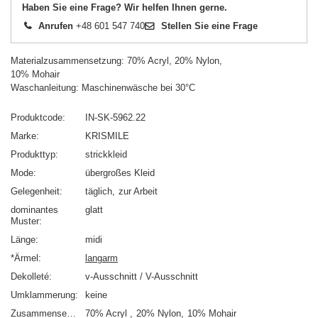
Haben Sie eine Frage? Wir helfen Ihnen gerne.
Anrufen
+48 601 547 740
Stellen Sie eine Frage
Materialzusammensetzung: 70% Acryl, 20% Nylon,
10% Mohair
Waschanleitung: Maschinenwäsche bei 30°C
Produktcode
IN-SK-5962.22
Marke
KRISMILE
Produkttyp
strickkleid
Mode
übergroßes Kleid
Gelegenheit
täglich
zur Arbeit
dominantes
glatt
Muster
Länge
midi
*Ärmel
langarm
Dekolleté
v-Ausschnitt / V-Ausschnitt
Umklammerung
keine
Zusammensetzung
70% Acryl
20% Nylon
10% Mohair