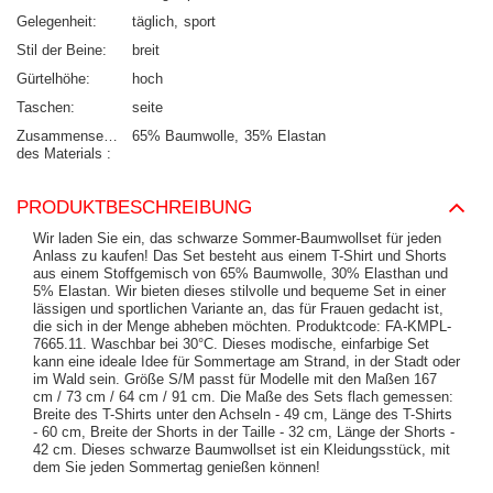
Gelegenheit
täglich
sport
Stil der Beine
breit
Gürtelhöhe
hoch
Taschen
seite
Zusammensetzung
65% Baumwolle
35% Elastan
des Materials
PRODUKTBESCHREIBUNG
Wir laden Sie ein, das schwarze Sommer-Baumwollset für jeden
Anlass zu kaufen! Das Set besteht aus einem T-Shirt und Shorts
aus einem Stoffgemisch von 65% Baumwolle, 30% Elasthan und
5% Elastan. Wir bieten dieses stilvolle und bequeme Set in einer
lässigen und sportlichen Variante an, das für Frauen gedacht ist,
die sich in der Menge abheben möchten. Produktcode: FA-KMPL-
7665.11. Waschbar bei 30°C. Dieses modische, einfarbige Set
kann eine ideale Idee für Sommertage am Strand, in der Stadt oder
im Wald sein. Größe S/M passt für Modelle mit den Maßen 167
cm / 73 cm / 64 cm / 91 cm. Die Maße des Sets flach gemessen:
Breite des T-Shirts unter den Achseln - 49 cm, Länge des T-Shirts
- 60 cm, Breite der Shorts in der Taille - 32 cm, Länge der Shorts -
42 cm. Dieses schwarze Baumwollset ist ein Kleidungsstück, mit
dem Sie jeden Sommertag genießen können!