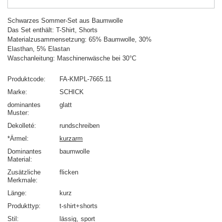
Schwarzes Sommer-Set aus Baumwolle
Das Set enthält: T-Shirt, Shorts
Materialzusammensetzung: 65% Baumwolle, 30%
Elasthan, 5% Elastan
Waschanleitung: Maschinenwäsche bei 30°C
Produktcode
FA-KMPL-7665.11
Marke
SCHICK
dominantes
glatt
Muster
Dekolleté
rundschreiben
*Ärmel
kurzarm
Dominantes
baumwolle
Material
Zusätzliche
flicken
Merkmale
Länge
kurz
Produkttyp
t-shirt+shorts
Stil
lässig
sport