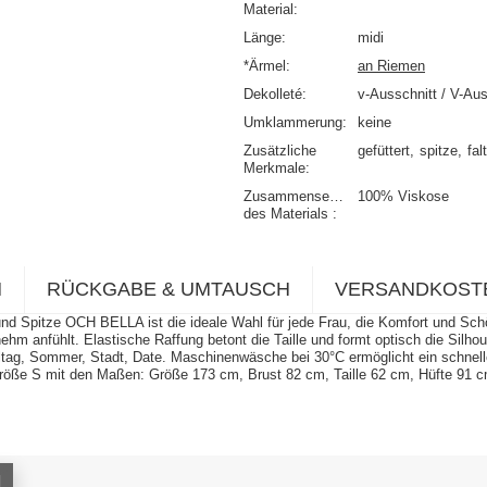
Material
Länge
midi
*Ärmel
an Riemen
Dekolleté
v-Ausschnitt / V-Aus
Umklammerung
keine
Zusätzliche
gefüttert
spitze
fal
Merkmale
Zusammensetzung
100% Viskose
des Materials
N
RÜCKGABE & UMTAUSCH
VERSANDKOST
d Spitze OCH BELLA ist die ideale Wahl für jede Frau, die Komfort und Schö
hm anfühlt. Elastische Raffung betont die Taille und formt optisch die Silhoue
im Alltag, Sommer, Stadt, Date. Maschinenwäsche bei 30°C ermöglicht ein schne
 Größe S mit den Maßen: Größe 173 cm, Brust 82 cm, Taille 62 cm, Hüfte 91 