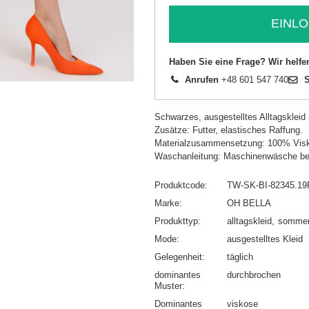
EINLO
Haben Sie eine Frage? Wir helfe
Anrufen
+48 601 547 740
S
Schwarzes, ausgestelltes Alltagsklei
Zusätze: Futter, elastisches Raffung.
Materialzusammensetzung: 100% Vis
Waschanleitung: Maschinenwäsche be
Produktcode
TW-SK-BI-82345.19
Marke
OH BELLA
Produkttyp
alltagskleid
sommer
Mode
ausgestelltes Kleid
Gelegenheit
täglich
dominantes
durchbrochen
Muster
Dominantes
viskose