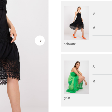
S
M
L
schwarz
S
M
L
grün