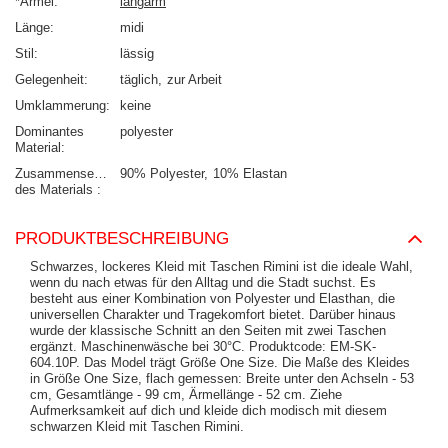
*Ärmel
langarm
Länge
midi
Stil
lässig
Gelegenheit
täglich
zur Arbeit
Umklammerung
keine
Dominantes
polyester
Material
Zusammensetzung
90% Polyester
10% Elastan
des Materials
PRODUKTBESCHREIBUNG
Schwarzes, lockeres Kleid mit Taschen Rimini ist die ideale Wahl,
wenn du nach etwas für den Alltag und die Stadt suchst. Es
besteht aus einer Kombination von Polyester und Elasthan, die
universellen Charakter und Tragekomfort bietet. Darüber hinaus
wurde der klassische Schnitt an den Seiten mit zwei Taschen
ergänzt. Maschinenwäsche bei 30°C. Produktcode: EM-SK-
604.10P. Das Model trägt Größe One Size. Die Maße des Kleides
in Größe One Size, flach gemessen: Breite unter den Achseln - 53
cm, Gesamtlänge - 99 cm, Ärmellänge - 52 cm. Ziehe
Aufmerksamkeit auf dich und kleide dich modisch mit diesem
schwarzen Kleid mit Taschen Rimini.