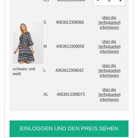
+
über die
S
4063813308066
Verfügbarkeit
informieren
über die
M
4063813308059
Verfügbarkeit
informieren
über die
schwarz und
L
4063813308042
Verfügbarkeit
weiß
informieren
über die
XL
4063813308073
Verfügbarkeit
informieren
EINLOGGEN UND DEN PREIS SEHEN