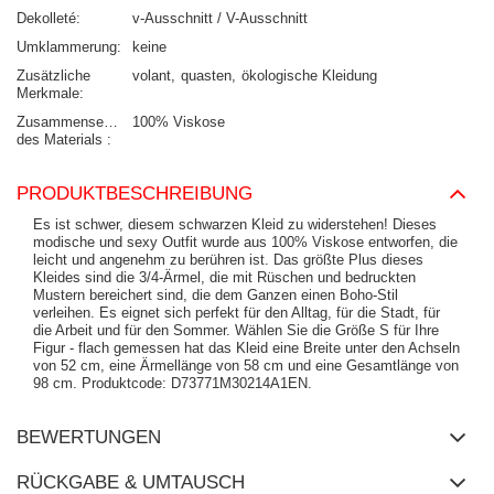
Dekolleté
v-Ausschnitt / V-Ausschnitt
Umklammerung
keine
Zusätzliche
volant
quasten
ökologische Kleidung
Merkmale
Zusammensetzung
100% Viskose
des Materials
PRODUKTBESCHREIBUNG
Es ist schwer, diesem schwarzen Kleid zu widerstehen! Dieses
modische und sexy Outfit wurde aus 100% Viskose entworfen, die
leicht und angenehm zu berühren ist. Das größte Plus dieses
Kleides sind die 3/4-Ärmel, die mit Rüschen und bedruckten
Mustern bereichert sind, die dem Ganzen einen Boho-Stil
verleihen. Es eignet sich perfekt für den Alltag, für die Stadt, für
die Arbeit und für den Sommer. Wählen Sie die Größe S für Ihre
Figur - flach gemessen hat das Kleid eine Breite unter den Achseln
von 52 cm, eine Ärmellänge von 58 cm und eine Gesamtlänge von
98 cm. Produktcode: D73771M30214A1EN.
BEWERTUNGEN
RÜCKGABE & UMTAUSCH