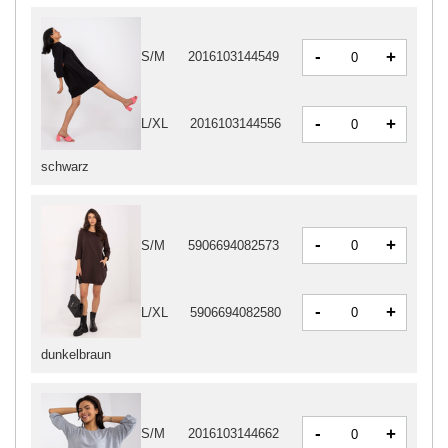
-
+
S/M
2016103144549
-
+
L/XL
2016103144556
schwarz
-
+
S/M
5906694082573
-
+
L/XL
5906694082580
dunkelbraun
-
+
S/M
2016103144662