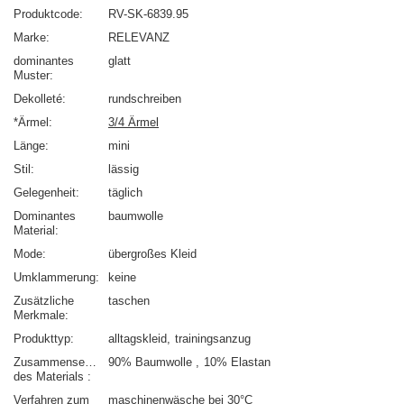
Produktcode
RV-SK-6839.95
Marke
RELEVANZ
dominantes
glatt
Muster
Dekolleté
rundschreiben
*Ärmel
3/4 Ärmel
Länge
mini
Stil
lässig
Gelegenheit
täglich
Dominantes
baumwolle
Material
Mode
übergroßes Kleid
Umklammerung
keine
Zusätzliche
taschen
Merkmale
Produkttyp
alltagskleid
trainingsanzug
Zusammensetzung
90% Baumwolle
10% Elastan
des Materials
Verfahren zum
maschinenwäsche bei 30°C