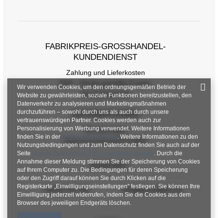
FABRIKPREIS-GROSSHANDEL-K
UNDENDIENST
Zahlung und Lieferkosten
FAQ - Häufig gestellte Fragen
Wir verwenden Cookies, um den ordnungsgemäßen Betrieb der
Rückgabepolitik
Website zu gewährleisten, soziale Funktionen bereitzustellen, den
Datenverkehr zu analysieren und Marketingmaßnahmen
durchzuführen – sowohl durch uns als auch durch unsere
INFORMATIONEN
vertrauenswürdigen Partner. Cookies werden auch zur
Personalisierung von Werbung verwendet. Weitere Informationen
Verordnungen
finden Sie in der
Datenschutzrichtlinie
. Weitere Informationen zu den
Datenschutzbestimmungen
Nutzungsbedingungen und zum Datenschutz finden Sie auch auf der
Seite
Google Datenschutz & Nutzungsbedingungen
. Durch die
Annahme dieser Meldung stimmen Sie der Speicherung von Cookies
KONTAKT
auf Ihrem Computer zu. Die Bedingungen für deren Speicherung
oder den Zugriff darauf können Sie durch Klicken auf die
Registerkarte „Einwilligungseinstellungen" festlegen. Sie können Ihre
+48 601 547 740
hurt@factoryprice.eu
Einwilligung jederzeit widerrufen, indem Sie die Cookies aus dem
Browser des jeweiligen Endgeräts löschen.