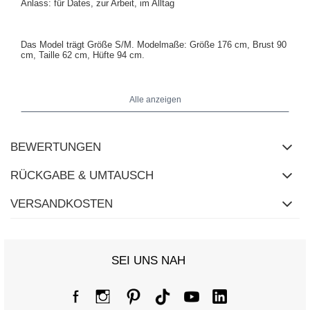
Anlass: für Dates, zur Arbeit, im Alltag
Das Model trägt Größe S/M. Modelmaße: Größe 176 cm, Brust 90
cm, Taille 62 cm, Hüfte 94 cm.
Maße des Kleides in Größe S/M flach gemessen: Breite unter den
Alle anzeigen
Achseln - 44 cm, Taillenweite - 35 cm, Ärmellänge - 59 cm,
Hüftweite - 37 cm, Gesamtlänge - 102 cm.
BEWERTUNGEN
RÜCKGABE & UMTAUSCH
VERSANDKOSTEN
SEI UNS NAH