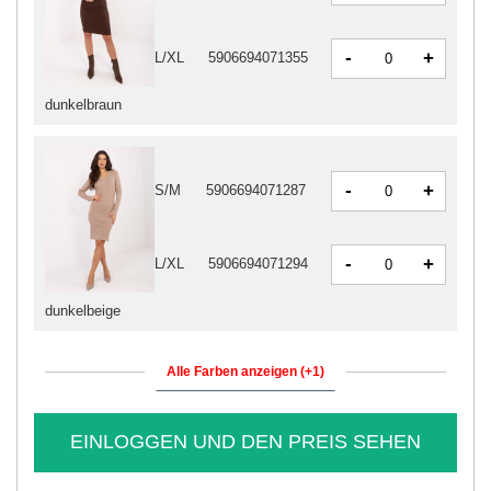
-
+
L/XL
5906694071355
dunkelbraun
-
+
S/M
5906694071287
-
+
L/XL
5906694071294
dunkelbeige
Alle Farben anzeigen (+1)
EINLOGGEN UND DEN PREIS SEHEN