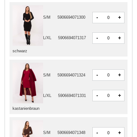
-
+
S/M
5906694071300
-
+
L/XL
5906694071317
schwarz
-
+
S/M
5906694071324
-
+
L/XL
5906694071331
kastanienbraun
-
+
S/M
5906694071348