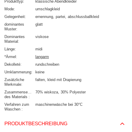
Produkttyp
klassische Abendkleider
Mode
umschlagkleid
Gelegenheit
ernennung
partei
abschlussballkleid
dominantes
glatt
Muster
Dominantes
viskose
Material
Länge
midi
*Ärmel
langarm
Dekolleté
rundschreiben
Umklammerung
keine
Zusätzliche
falten
kleid mit Drapierung
Merkmale
Zusammensetzung
70% wiskoza
30% Polyester
des Materials
Verfahren zum
maschinenwäsche bei 30°C
Waschen
PRODUKTBESCHREIBUNG