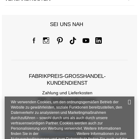
SEI UNS NAH
FABRIKPREIS-GROSSHANDEL-K
UNDENDIENST
Zahlung und Lieferkosten
FAQ - Häufig gestellte Fragen
Wir verwenden Cookies, um den ordnungsgemäßen Betrieb der
Rückgabepolitik
Website zu gewährleisten, soziale Funktionen bereitzustellen, den
Datenverkehr zu analysieren und Marketingmaßnahmen
durchzuführen – sowohl durch uns als auch durch unsere
INFORMATIONEN
vertrauenswürdigen Partner. Cookies werden auch zur
Personalisierung von Werbung verwendet. Weitere Informationen
Verordnungen
finden Sie in der
Datenschutzrichtlinie
. Weitere Informationen zu den
Datenschutzbestimmungen