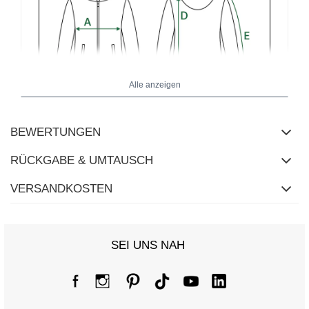
Alle anzeigen
BEWERTUNGEN
RÜCKGABE & UMTAUSCH
Größentabelle
VERSANDKOSTEN
Maße flach gemessen (+/- 1cm)
Größe
one size
[A] Brustumfang
114
SEI UNS NAH
[C] Hüftumfang
86
[D] Gesamtlänge
64