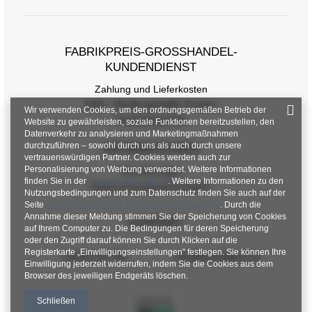
[E] Ärmellänge
51
FABRIKPREIS-GROSSHANDEL-K
UNDENDIENST
Zahlung und Lieferkosten
FAQ - Häufig gestellte Fragen
Wir verwenden Cookies, um den ordnungsgemäßen Betrieb der
Rückgabepolitik
Website zu gewährleisten, soziale Funktionen bereitzustellen, den
Datenverkehr zu analysieren und Marketingmaßnahmen
durchzuführen – sowohl durch uns als auch durch unsere
INFORMATIONEN
vertrauenswürdigen Partner. Cookies werden auch zur
Personalisierung von Werbung verwendet. Weitere Informationen
Verordnungen
finden Sie in der
Datenschutzrichtlinie
. Weitere Informationen zu den
Datenschutzbestimmungen
Nutzungsbedingungen und zum Datenschutz finden Sie auch auf der
Seite
Google Datenschutz & Nutzungsbedingungen
. Durch die
Annahme dieser Meldung stimmen Sie der Speicherung von Cookies
KONTAKT
auf Ihrem Computer zu. Die Bedingungen für deren Speicherung
oder den Zugriff darauf können Sie durch Klicken auf die
Registerkarte „Einwilligungseinstellungen" festlegen. Sie können Ihre
+48 601 547 740
hurt@factoryprice.eu
Einwilligung jederzeit widerrufen, indem Sie die Cookies aus dem
Browser des jeweiligen Endgeräts löschen.
Schließen