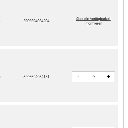
über die Verfügbarkeit
e
5906694054204
informieren
-
+
e
5906694054181