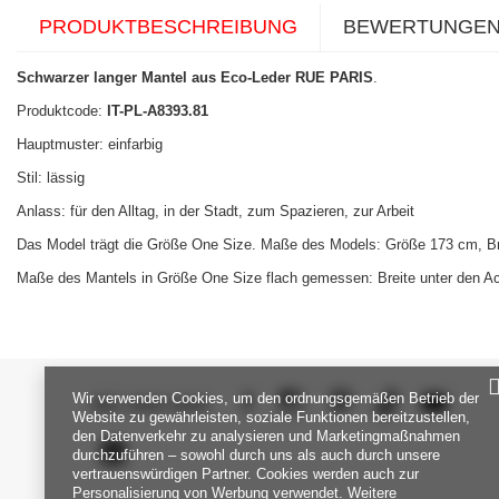
PRODUKTBESCHREIBUNG
BEWERTUNGE
Schwarzer langer Mantel aus Eco-Leder RUE PARIS
.
Produktcode:
IT-PL-A8393.81
Hauptmuster: einfarbig
Stil: lässig
Anlass: für den Alltag, in der Stadt, zum Spazieren, zur Arbeit
Das Model trägt die Größe One Size. Maße des Models:
Größe 173 cm, Br
Maße des Mantels in Größe One Size flach gemessen: Breite unter den Achs
Wir verwenden Cookies, um den ordnungsgemäßen Betrieb der
SEI UNS NAH
Website zu gewährleisten, soziale Funktionen bereitzustellen,
den Datenverkehr zu analysieren und Marketingmaßnahmen
durchzuführen – sowohl durch uns als auch durch unsere
vertrauenswürdigen Partner. Cookies werden auch zur
Personalisierung von Werbung verwendet. Weitere