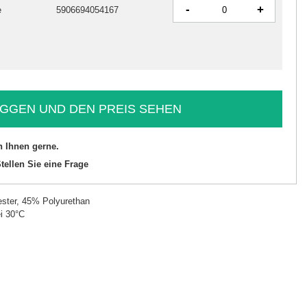
-
+
e
5906694054167
GGEN UND DEN PREIS SEHEN
n Ihnen gerne.
tellen Sie eine Frage
ster, 45% Polyurethan
i 30°C