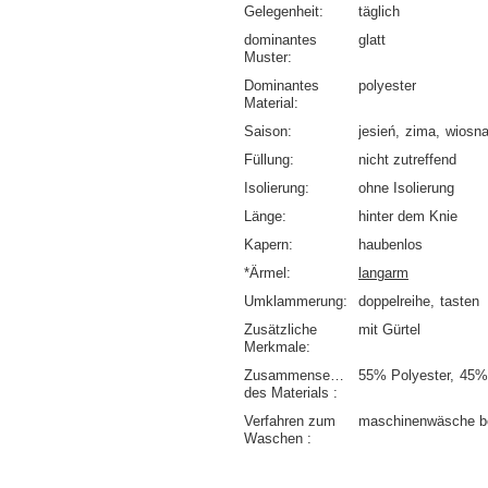
Gelegenheit
täglich
dominantes
glatt
Muster
Dominantes
polyester
Material
Saison
jesień
zima
wiosn
Füllung
nicht zutreffend
Isolierung
ohne Isolierung
Länge
hinter dem Knie
Kapern
haubenlos
*Ärmel
langarm
Umklammerung
doppelreihe
tasten
Zusätzliche
mit Gürtel
Merkmale
Zusammensetzung
55% Polyester
45%
des Materials
Verfahren zum
maschinenwäsche b
Waschen