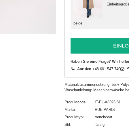
Einheitsgröß
beige
EINLO
Haben Sie eine Frage? Wir helfe
Anrufen
+48 601 547 740
S
Materialzusammensetzung: 55% Polye
Waschanleitung: Maschinenwäsche be
Produktcode
IT-PL-A8393.81
Marke
RUE PARIS
Produkttyp
trenchcoat
Stil
lässig