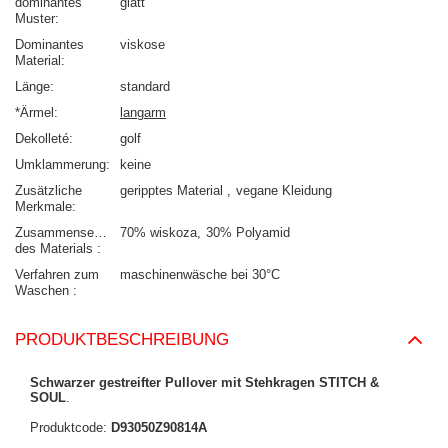
dominantes
glatt
Muster
Dominantes
viskose
Material
Länge
standard
*Ärmel
langarm
Dekolleté
golf
Umklammerung
keine
Zusätzliche
geripptes Material
vegane Kleidung
Merkmale
Zusammensetzung
70% wiskoza
30% Polyamid
des Materials
Verfahren zum
maschinenwäsche bei 30°C
Waschen
PRODUKTBESCHREIBUNG
Schwarzer gestreifter Pullover mit Stehkragen STITCH &
SOUL
.
Produktcode:
D93050Z90814A