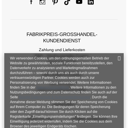
FABRIKPREIS-GROSSHANDEL-K
UNDENDIENST
Zahlung und Lieferkosten
FAQ - Häufig gestellte Fragen
Wir verwenden Cookies, um den ordnungsgemäßen Betrieb der
Rückgabepolitik
Website zu gewährleisten, soziale Funktionen bereitzustellen, den
Datenverkehr zu analysieren und Marketingmaßnahmen
durchzuführen – sowohl durch uns als auch durch unsere
INFORMATIONEN
vertrauenswürdigen Partner. Cookies werden auch zur
Personalisierung von Werbung verwendet. Weitere Informationen
Verordnungen
finden Sie in der
Datenschutzrichtlinie
. Weitere Informationen zu den
Datenschutzbestimmungen
Nutzungsbedingungen und zum Datenschutz finden Sie auch auf der
Seite
Google Datenschutz & Nutzungsbedingungen
. Durch die
Annahme dieser Meldung stimmen Sie der Speicherung von Cookies
KONTAKT
auf Ihrem Computer zu. Die Bedingungen für deren Speicherung
oder den Zugriff darauf können Sie durch Klicken auf die
Registerkarte „Einwilligungseinstellungen" festlegen. Sie können Ihre
+48 601 547 740
hurt@factoryprice.eu
Einwilligung jederzeit widerrufen, indem Sie die Cookies aus dem
Browser des jeweiligen Endgeräts löschen.