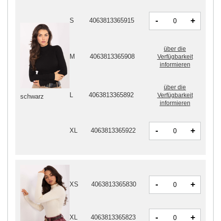
-
+
S
4063813365915
über die
M
4063813365908
Verfügbarkeit
informieren
über die
L
4063813365892
Verfügbarkeit
schwarz
informieren
-
+
XL
4063813365922
-
+
XS
4063813365830
-
+
XL
4063813365823