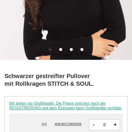
Schwarzer gestreifter Pullover
mit Rollkragen STITCH & SOUL.
Wir bieten nur Großhandel. Die Preise sind erst nach der
REGISTRIERUNG und dem Einloggen beim Großhändler sichtbar.
-
+
XS
4063813365939