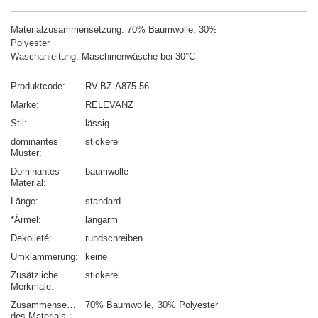
Materialzusammensetzung: 70% Baumwolle, 30%
Polyester
Waschanleitung: Maschinenwäsche bei 30°C
Produktcode
RV-BZ-A875.56
Marke
RELEVANZ
Stil
lässig
dominantes
stickerei
Muster
Dominantes
baumwolle
Material
Länge
standard
*Ärmel
langarm
Dekolleté
rundschreiben
Umklammerung
keine
Zusätzliche
stickerei
Merkmale
Zusammensetzung
70% Baumwolle
30% Polyester
des Materials