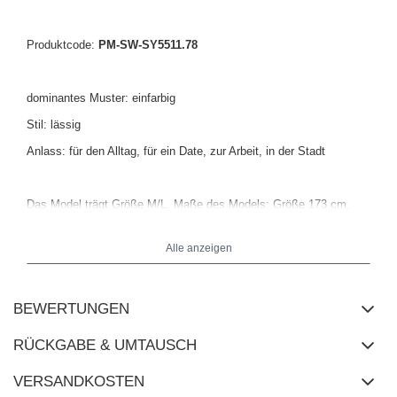
Produktcode:
PM-SW-SY5511.78
dominantes Muster: einfarbig
Stil: lässig
Anlass: für den Alltag, für ein Date, zur Arbeit, in der Stadt
Das Model trägt Größe M/L. Maße des Models:
Größe 173 cm,
Brust 85 cm, Taille 62 cm, Hüfte 95 cm
.
Alle anzeigen
Maße des Pullovers in Größe M/L flach gemessen: Breite unter
den Achseln - 54 cm, Ärmellänge - 59 cm (ab Naht), Gesamtlänge
- 63 cm, Breite an den Hüften - 51 cm (dehnbares Material).
BEWERTUNGEN
RÜCKGABE & UMTAUSCH
VERSANDKOSTEN