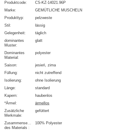
Produktcode
CS-KZ-14021.96P
Marke
GEMÜTLICHE MUSCHELN
Produkttyp
pelzweste
Stil
lässig
Gelegenheit
täglich
dominantes
glatt
Muster
Dominantes
polyester
Material
Saison
jesień
zima
Füllung
nicht zutreffend
Isolierung
ohne Isolierung
Länge
standard
Kapern
haubenlos
*Ärmel
ärmellos
Zusätzliche
gefüttert
Merkmale
Zusammensetzung
100% Polyester
des Materials