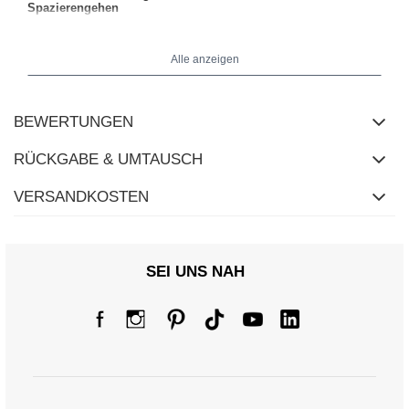
Spazierengehen
Alle anzeigen
Das Model trägt Größe S.
BEWERTUNGEN
RÜCKGABE & UMTAUSCH
VERSANDKOSTEN
SEI UNS NAH
Größentabelle
Maße flach gemessen (+/- 1cm)
Größe
S
M
L
XL
XXL