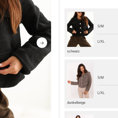
S/M
L/XL
schwarz
S/M
L/XL
dunkelbeige