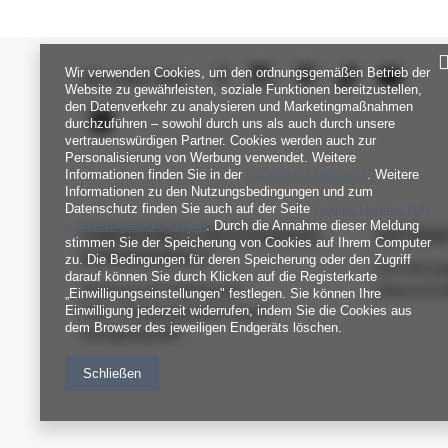
Wir verwenden Cookies, um den ordnungsgemäßen Betrieb der
SEI UNS NAH
Website zu gewährleisten, soziale Funktionen bereitzustellen,
den Datenverkehr zu analysieren und Marketingmaßnahmen
durchzuführen – sowohl durch uns als auch durch unsere
vertrauenswürdigen Partner. Cookies werden auch zur
Personalisierung von Werbung verwendet. Weitere
Informationen finden Sie in der
Datenschutzrichtlinie
. Weitere
Informationen zu den Nutzungsbedingungen und zum
Datenschutz finden Sie auch auf der Seite
Google Datenschutz
& Nutzungsbedingungen
. Durch die Annahme dieser Meldung
FABRIKPREIS-GROSSHANDEL-K
INFORM
stimmen Sie der Speicherung von Cookies auf Ihrem Computer
UNDENDIENST
zu. Die Bedingungen für deren Speicherung oder den Zugriff
Verordnun
darauf können Sie durch Klicken auf die Registerkarte
Zahlung und Lieferkosten
Datenschu
„Einwilligungseinstellungen" festlegen. Sie können Ihre
Einwilligung jederzeit widerrufen, indem Sie die Cookies aus
FAQ - Häufig gestellte Fragen
dem Browser des jeweiligen Endgeräts löschen.
Rückgabepolitik
Schließen