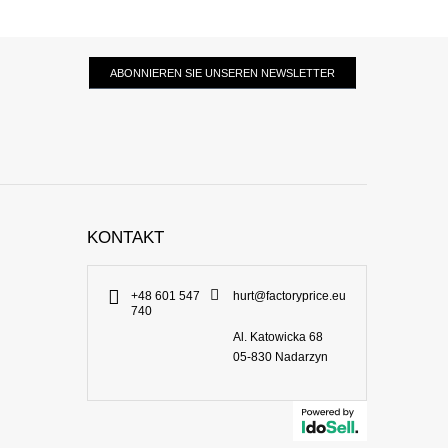
ABONNIEREN SIE UNSEREN NEWSLETTER
KONTAKT
+48 601 547
hurt@factoryprice.eu
740
Al. Katowicka 68
05-830
Nadarzyn