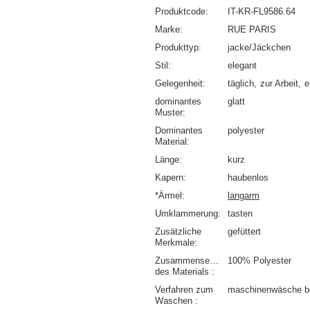
Produktcode
IT-KR-FL9586.64
Marke
RUE PARIS
Produkttyp
jacke/Jäckchen
Stil
elegant
Gelegenheit
täglich
zur Arbeit
e
dominantes
glatt
Muster
Dominantes
polyester
Material
Länge
kurz
Kapern
haubenlos
*Ärmel
langarm
Umklammerung
tasten
Zusätzliche
gefüttert
Merkmale
Zusammensetzung
100% Polyester
des Materials
Verfahren zum
maschinenwäsche b
Waschen