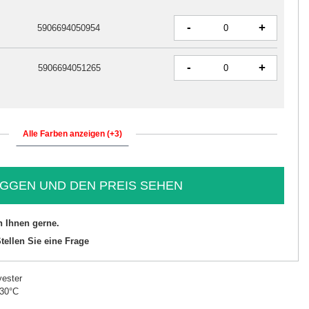
-
+
5906694050954
-
+
5906694051265
Alle Farben anzeigen (+3)
GGEN UND DEN PREIS SEHEN
n Ihnen gerne.
tellen Sie eine Frage
ester
 30°C