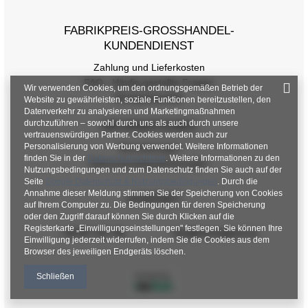
Größentabelle
FABRIKPREIS-GROSSHANDEL-K
UNDENDIENST
Maße flach gemessen (+/- 1 cm)
Zahlung und Lieferkosten
Größe
One Size
FAQ - Häufig gestellte Fragen
Wir verwenden Cookies, um den ordnungsgemäßen Betrieb der
Rückgabepolitik
Website zu gewährleisten, soziale Funktionen bereitzustellen, den
[F] Taillenumfang
78
Datenverkehr zu analysieren und Marketingmaßnahmen
durchzuführen – sowohl durch uns als auch durch unsere
INFORMATIONEN
[G] Hüftumfang
114
vertrauenswürdigen Partner. Cookies werden auch zur
Personalisierung von Werbung verwendet. Weitere Informationen
Verordnungen
[H] Innenbeinlänge
69
finden Sie in der
Datenschutzrichtlinie
. Weitere Informationen zu den
Datenschutzbestimmungen
Nutzungsbedingungen und zum Datenschutz finden Sie auch auf der
Seite
Google Datenschutz & Nutzungsbedingungen
. Durch die
[J] Gesamtlänge
96
Annahme dieser Meldung stimmen Sie der Speicherung von Cookies
KONTAKT
auf Ihrem Computer zu. Die Bedingungen für deren Speicherung
oder den Zugriff darauf können Sie durch Klicken auf die
Registerkarte „Einwilligungseinstellungen" festlegen. Sie können Ihre
+48 601 547 740
hurt@factoryprice.eu
Einwilligung jederzeit widerrufen, indem Sie die Cookies aus dem
Browser des jeweiligen Endgeräts löschen.
Schließen