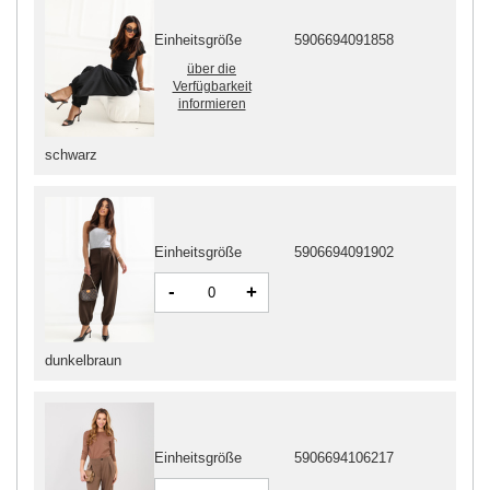
Einheitsgröße
5906694091858
über die
Verfügbarkeit
informieren
schwarz
Einheitsgröße
5906694091902
-
+
dunkelbraun
Einheitsgröße
5906694106217