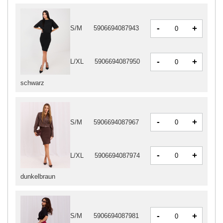
-
+
S/M
5906694087943
-
+
L/XL
5906694087950
schwarz
-
+
S/M
5906694087967
-
+
L/XL
5906694087974
dunkelbraun
-
+
S/M
5906694087981