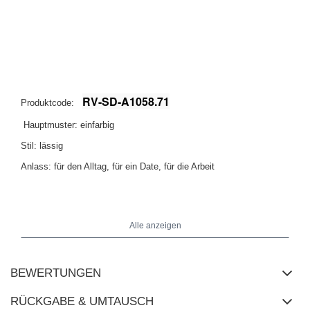
RV-SD-A1058.71
Produktcode:
Hauptmuster: einfarbig
Stil: lässig
Anlass: für den Alltag, für ein Date, für die Arbeit
Größe 172 cm,
Das Model trägt die Größe S/M. Maße des Models:
Brust 88 cm, Taille 63 cm, Hüfte 92 cm
.
Alle anzeigen
BEWERTUNGEN
RÜCKGABE & UMTAUSCH